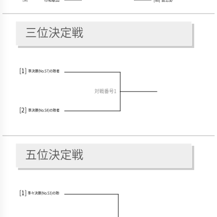
市和歌山
[60] 習志野
[30]
三位決定戦
[1]
準決勝(No.57)の敗者
対戦番号1
[2]
準決勝(No.58)の敗者
五位決定戦
[1]
準々決勝(No.53)の敗者