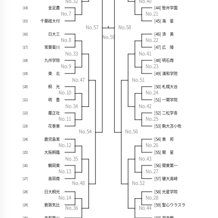
No.32
No.40
金足農
[44] 智弁学園
[14]
No.7
No.21
千葉経大付
[45] 海 星
[15]
No.57
No.58
日大三
[46] 済 美
[16]
No.59
No.8
No.22
常葉菊川
[47] 広 陵
[17]
No.33
No.41
九州学院
[48] 明石商
[18]
No.9
No.23
東 北
[49] 浦和学院
[19]
No.47
No.51
桐 光
[50] 札幌大谷
[20]
No.10
No.24
明 豊
[51] 一関学院
[21]
No.34
No.42
履正社
[52] 二松学舎
[22]
No.11
No.25
花巻東
[53] 駒大苫小牧
[23]
No.54
No.56
鹿児島実
[54] 東 邦
[24]
No.12
No.26
大阪桐蔭
[55] 開 星
[25]
No.35
No.43
鶴岡東
[56] 関東第一
[26]
No.13
No.27
高岡商
[57] 健大高崎
[27]
No.48
No.52
日大桐光
[58] 光星学院
[28]
No.14
No.28
敦賀気比
[59] 聖心ウラスラ
[29]
No.36
No.44