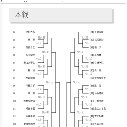
本戦
旭川大高
[31] 下関国際
[1]
No.29
No.37
[32] 花咲徳栄
天 理
[2]
No.1
No.15
明秀日立
[33] 横 浜
[3]
No.45
No.49
聖光学院
[34] 高松商
[4]
No.2
No.16
東海大菅生
[35] 常総学院
[5]
No.30
No.38
星 稜
[36] 興 南
[6]
No.3
No.17
京都国際
[37] 中京大中京
[7]
No.53
No.55
沖縄尚学
[38] 近 江
[8]
No.4
No.18
帝 京
[39] 仙台育英
[9]
No.31
No.39
智弁和歌山
[40] 日本文理
[10]
No.5
No.19
桐光学園
[41] 愛工大名電
[11]
No.46
No.50
明徳義塾
[42] 市立船橋
[12]
No.6
No.20
東海大相模
[43] 作新学院
[13]