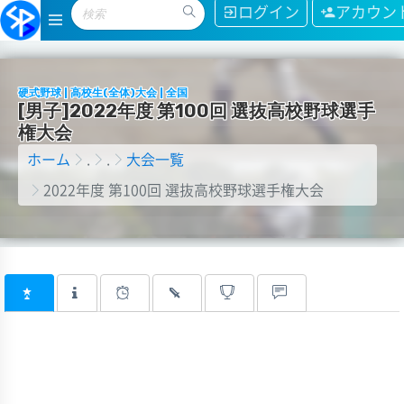
ログイン
アカウン
硬式野球 | 高校生(全体)大会 | 全国
[
男
子
]
2
0
2
2
年
度
第
1
0
0
回
選
抜
高
校
野
球
選
手
権
大
会
ホーム
.
.
大会一覧
2022年度 第100回 選抜高校野球選手権大会