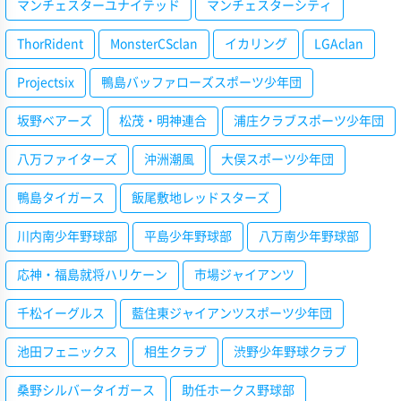
マンチェスターユナイテッド
マンチェスターシティ
ThorRident
MonsterCSclan
イカリング
LGAclan
Projectsix
鴨島バッファローズスポーツ少年団
坂野ベアーズ
松茂・明神連合
浦庄クラブスポーツ少年団
八万ファイターズ
沖洲潮風
大俣スポーツ少年団
鴨島タイガース
飯尾敷地レッドスターズ
川内南少年野球部
平島少年野球部
八万南少年野球部
応神・福島就将ハリケーン
市場ジャイアンツ
千松イーグルス
藍住東ジャイアンツスポーツ少年団
池田フェニックス
相生クラブ
渋野少年野球クラブ
桑野シルバータイガース
助任ホークス野球部