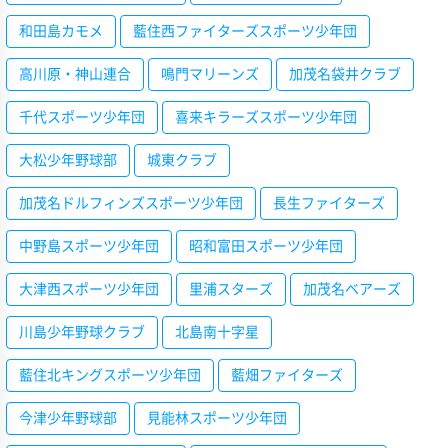
和田島カモメ
藍住西ファイターズスポーツ少年団
高川原・神山連合
鳴門マリーンズ
加茂名袋井クラブ
千代スポーツ少年団
喜来キラーズスポーツ少年団
大松少年野球部
城東クラブ
加茂名ドルフィンズスポーツ少年団
長生ファイターズ
中野島スポーツ少年団
昭和富田スポーツ少年団
大津西スポーツ少年団
里浦スターズ
加茂名ベアーズ
川島少年野球クラブ
北島南十字星
藍住北キングスポーツ少年団
藍畑ファイターズ
今津少年野球部
見能林スポーツ少年団