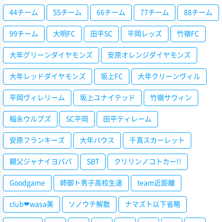
44チーム
55チーム
66チーム
77チーム
88チーム
99チーム
大明FC
田平SC
平岡レッズ
竹嶺FC
大年グリーンダイヤモンズ
安原オレンジダイヤモンズ
大年レッドダイヤモンズ
坂上FC
大年クリーンヴィル
平岡ヴィレリーム
坂上ユナイテッド
竹嶺サウィン
稲永ウルブズ
SC平岡
田平ティレーム
安原フランキーズ
大年バウス
千真スカーレット
親父ジャナイヨパパ
SBT
クリリンノコトカー!!
Goodgame
姉御ト男子高校生達
team近距離
club❤wasa美
ソノウチ解散
ナマズト以下省略