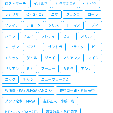
ロストマーチ
イオルブ
カラマネロV
ピカゼク
レシリザ
O・G・C 7
エマ
ジェシカ
ローラ
ソフィア
ショーン
クリス
トーマス
ロディ
バニラ
フェイ
フレディ
ヒュー
メリル
スーザン
メアリー
サンドラ
フランク
ビル
エリック
ゲイル
ジェイ
マリアンヌ
マイク
リリアン
ミカ
アーニー
カミラ
アンナ
ニック
チャン
ニューウェーブZ
杉浦貴・KAZUMASAKAMOTO
勝村周一郎・春日萌香
ダンプ松本・MASA
吉野正人・小嶋一彰
B.Bハルク・YAMATO
清宮海斗・谷口周平