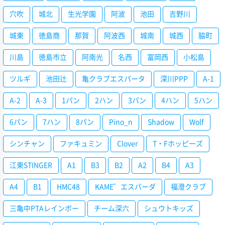
穴吹
城北
生光学園
阿波
池田
吉野川
城東
徳島商
那賀
阿波西
城南
城西
脇町
川島
徳島市立
阿南光
名西
富岡西
小松島
ツルギ
池田辻
亀クラブエスパータ
深川PPP
A-1
A-2
A-3
1パン
2ハン
3パン
4ハン
5ハン
6パン
7ハン
8パン
Pino_n
Shadow
Wolf
シンチャン
ファキュミン
Clover
T・Fホッピーズ
江東STINGER
A1
B3
B2
A2
B4
A3
A4
B1
HMC48
KAME゛エスパーダ
福澄クラブ
三亀中PTAレインボー
チーム深六
シュウトキッズ