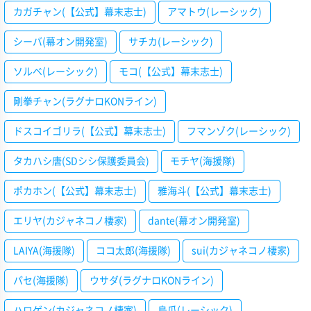
カガチャン(【公式】幕末志士)
アマトウ(レーシック)
シーバ(幕オン開発室)
サチカ(レーシック)
ソルベ(レーシック)
モコ(【公式】幕末志士)
剛拳チャン(ラグナロKONライン)
ドスコイゴリラ(【公式】幕末志士)
フマンゾク(レーシック)
タカハシ唐(SDシシ保護委員会)
モチヤ(海援隊)
ポカホン(【公式】幕末志士)
雅海斗(【公式】幕末志士)
エリヤ(カジャネコノ棲家)
dante(幕オン開発室)
LAIYA(海援隊)
ココ太郎(海援隊)
sui(カジャネコノ棲家)
パセ(海援隊)
ウサダ(ラグナロKONライン)
ハロゲン(カジャネコノ棲家)
烏瓜(レーシック)