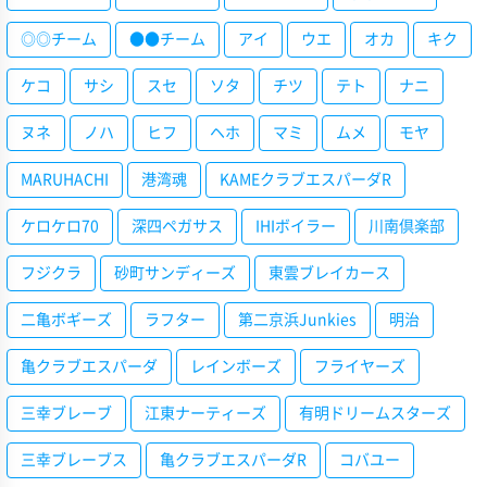
◎◎チーム
●●チーム
アイ
ウエ
オカ
キク
ケコ
サシ
スセ
ソタ
チツ
テト
ナニ
ヌネ
ノハ
ヒフ
ヘホ
マミ
ムメ
モヤ
MARUHACHI
港湾魂
KAMEクラブエスパーダR
ケロケロ70
深四ペガサス
IHIボイラー
川南倶楽部
フジクラ
砂町サンディーズ
東雲ブレイカース
二亀ボギーズ
ラフター
第二京浜Junkies
明治
亀クラブエスパーダ
レインボーズ
フライヤーズ
三幸ブレーブ
江東ナーティーズ
有明ドリームスターズ
三幸ブレーブス
亀クラブエスパーダR
コバユー