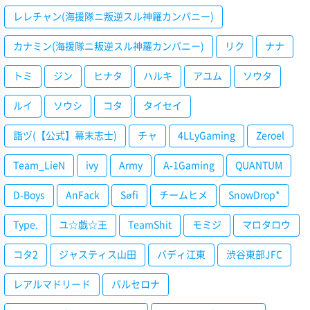
レレチャン(海援隊ニ叛逆スル神羅カンパニー)
カナミン(海援隊ニ叛逆スル神羅カンパニー)
リク
ナナ
トミ
ジン
ヒナタ
ハルキ
アユム
ソウタ
ルイ
ソウシ
コタ
タイセイ
詣ヅ(【公式】幕末志士)
チャ
4LLyGaming
Zeroel
Team_LieN
ivy
Army
A-1Gaming
QUANTUM
D-Boys
AnFack
Søfi
チームヒメ
SnowDrop*
Type.
ユ☆戯☆王
TeamShit
モミジ
マロタロウ
コタ2
ジャスティス山田
バディ江東
渋谷東部JFC
レアルマドリード
バルセロナ