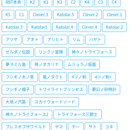
RBT本命
K2
K1
K3
C2
K4
C3
C4
K5
C1
Clever.3
Katolar.5
Clever.2
Clever.1
Katolar.3
Katolar1
Katolar.4
Clever.4
Katolar.2
アツヤ
アオト
アリヒト
リム
ハヤト
ゼルダノ伝説
リンクノ冒険
神々ノトライフォース
夢ヲミル島
時ノオカリナ
ムジュラノ仮面
フシギノ木ノ実
風ノタクト
4ツノ剣
4ツノ剣+
フシギノ帽子
トワイライトプリンセス
夢幻ノ砂時計
大地ノ汽笛
スカイウォードソード
神々ノトライフォース2
トライフォース三銃士
ブレスオブザワイルド
ヤマ
チー
サト
ユキ