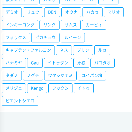
デミオ
リュウ
DEN
オウナ
ハカセ
マリオ
ドンキーコング
リンク
サムス
カービィ
フォックス
ピカチュウ
ルイージ
キャプテン・ファルコン
ネス
プリン
ルカ
ハナミヤ
Gau
イトゥクン
牙狼
パコタオ
タダノ
ノグチ
ワタシマナミ
ユイパン粉
メリジェ
Kengo
フックン
イトゥ
ビエントシエロ