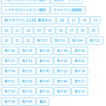
シラタマ(カジャネコノ棲家)
サメナグリ(海援隊)
詣ヅ(モウヅ)(【公式】幕末志士)
2位
17
18
19
20
21
23
24
25
26
27
28
29
30
31
32
負ケ57
負ケ51
負ケ44
負ケ21
負ケ36
負ケ29
負ケ28
負ケ48
負ケ45
負ケ25
負ケ32
負ケ33
負ケ24
負ケ41
負ケ54
負ケ53
負ケ43
負ケ23
負ケ34
負ケ31
負ケ26
負ケ47
負ケ46
負ケ27
負ケ30
負ケ35
負ケ22
負ケ42
負ケ52
負ケ58
負ケ60
亀女