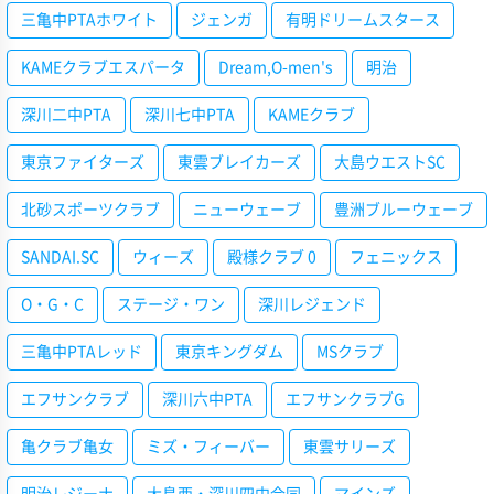
三亀中PTAホワイト
ジェンガ
有明ドリームスタース
KAMEクラブエスパータ
Dream,O-men's
明治
深川二中PTA
深川七中PTA
KAMEクラブ
東京ファイターズ
東雲ブレイカーズ
大島ウエストSC
北砂スポーツクラブ
ニューウェーブ
豊洲ブルーウェーブ
SANDAI.SC
ウィーズ
殿様クラブ 0
フェニックス
O・G・C
ステージ・ワン
深川レジェンド
三亀中PTAレッド
東京キングダム
MSクラブ
エフサンクラブ
深川六中PTA
エフサンクラブG
亀クラブ亀女
ミズ・フィーバー
東雲サリーズ