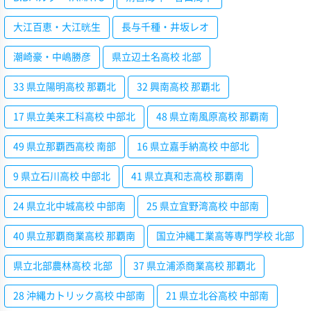
大江百恵・大江晄生
長与千種・井坂レオ
潮崎豪・中嶋勝彦
県立辺土名高校 北部
33 県立陽明高校 那覇北
32 興南高校 那覇北
17 県立美来工科高校 中部北
48 県立南風原高校 那覇南
49 県立那覇西高校 南部
16 県立嘉手納高校 中部北
9 県立石川高校 中部北
41 県立真和志高校 那覇南
24 県立北中城高校 中部南
25 県立宜野湾高校 中部南
40 県立那覇商業高校 那覇南
国立沖縄工業高等専門学校 北部
県立北部農林高校 北部
37 県立浦添商業高校 那覇北
28 沖縄カトリック高校 中部南
21 県立北谷高校 中部南