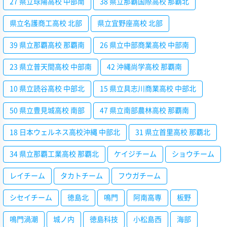
27 県立球陽高校 中部南
38 県立那覇国際高校 那覇北
県立名護商工高校 北部
県立宜野座高校 北部
39 県立那覇高校 那覇南
26 県立中部商業高校 中部南
23 県立普天間高校 中部南
42 沖縄尚学高校 那覇南
10 県立読谷高校 中部北
15 県立具志川商業高校 中部北
50 県立豊見城高校 南部
47 県立南部農林高校 那覇南
18 日本ウェルネス高校沖縄 中部北
31 県立首里高校 那覇北
34 県立那覇工業高校 那覇北
ケイジチーム
ショウチーム
レイチーム
タカトチーム
フウガチーム
シセイチーム
徳島北
鳴門
阿南高専
板野
鳴門渦潮
城ノ内
徳島科技
小松島西
海部