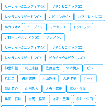
サーナイト&ニンフィアGX
ヤドン&コダックGX
レシラム&リザードンGX
カビゴンVMAX
カプ・レヒレGX
ルカリオV
イーブイV
マラカッチ
ドクロック
アローラペルシアンGX
ザシアンV
サーナイト&ニンフィアGX
ヤドン&コダックGX
レシラム&リザードンGX
ピカチュウ&ゼクロムGX
神里和毅
村上宗隆
佐野恵太
坂本勇人
ビシエド
丸佳浩
鈴木誠也
大山悠輔
大島洋平
ボーア
菊池涼介
山田哲人
大野・森田
高林・住岡
島田・石川
吉岡・脇田
守家・豊澤
櫻井・津田