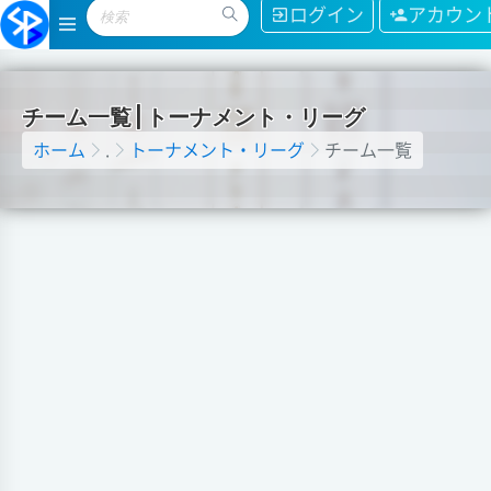
ログイン
アカウン
チ
ー
ム
一
覧
|
ト
ー
ナ
メ
ン
ト
・
リ
ー
グ
ホーム
.
トーナメント・リーグ
チーム一覧