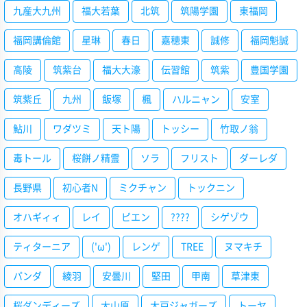
九産大九州
福大若葉
北筑
筑陽学園
東福岡
福岡講倫館
星琳
春日
嘉穂東
誠修
福岡魁誠
高陵
筑紫台
福大大濠
伝習館
筑紫
豊国学園
筑紫丘
九州
飯塚
楓
ハルニャン
安室
鮎川
ワダツミ
天ト陽
トッシー
竹取ノ翁
毒トール
桜餅ノ精霊
ソラ
フリスト
ダーレダ
長野県
初心者N
ミクチャン
トックニン
オハギィィ
レイ
ピエン
????
シゲゾウ
ティターニア
('ω')
レンゲ
TREE
ヌマキチ
パンダ
綾羽
安曇川
堅田
甲南
草津東
桜ダンディーズ
大山原
大戸ジャガーズ
トーヤ