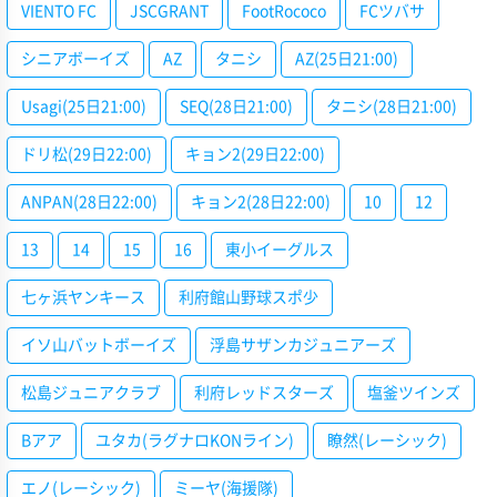
VIENTO FC
JSCGRANT
FootRococo
FCツバサ
シニアボーイズ
AZ
タニシ
AZ(25日21:00)
Usagi(25日21:00)
SEQ(28日21:00)
タニシ(28日21:00)
ドリ松(29日22:00)
キョン2(29日22:00)
ANPAN(28日22:00)
キョン2(28日22:00)
10
12
13
14
15
16
東小イーグルス
七ヶ浜ヤンキース
利府館山野球スポ少
イソ山バットボーイズ
浮島サザンカジュニアーズ
松島ジュニアクラブ
利府レッドスターズ
塩釜ツインズ
Bアア
ユタカ(ラグナロKONライン)
瞭然(レーシック)
エノ(レーシック)
ミーヤ(海援隊)