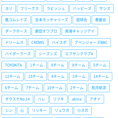
ヨリ
フリークス
ラビッシュ
ハッピーズ
サンズ
鳳コムレイズ
吉本モッチャリーズ
遊球会
悪童会
ダークホース
劇団オワプロ
南海キャッツアイ
ドリームス
CROWS
ハイスポ
アベンジャーズBBC
ハイボーラーズ
シーズンズ
エフサンクラブA
TOYOKITA
1チーム
9チーム
8チーム
5チーム
12チーム
13チーム
4チーム
3チーム
14チーム
6チーム
7チーム
10チーム
2チーム
見月航涼
オウスケNo.14
ハレ
リツキ
akina
アオイ
シン
心
リッキー
リュウガ
小ズガ