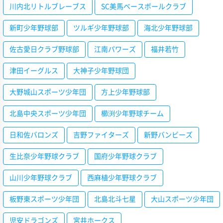
川内北リトルブレーブス
SC美馬ベースボールクラブ
新町少年野球部
ツルギ少年野球部
海北少年野球部
佐古愛日クラブ野球部
江南パワーズ
福井若竹
津田イーグルス
大神子少年野球団
大野城山スポーツ少年団
方上少年野球部
北島中央スポーツ少年団
櫛渕少年野球チーム
日和佐バロンズ
吉野ファイターズ
新野バンビーズ
生比奈少年野球クラブ
国府少年野球クラブ
山川少年野球クラブ
西麻植少年野球クラブ
板野東スポーツ少年団
北島北斗七星
大山スポーツ少年団
児安ドラゴンズ
宮井ホークス