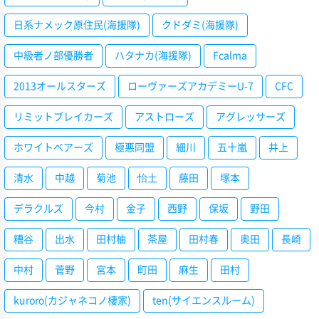
日系ナメック原住民(海援隊)
クドダミ(海援隊)
中級者ノ部優勝者
ハタナカ(海援隊)
Fcalma
2013オールスターズ
ローヴァーズアカデミーU-7
CFC
リミットブレイカーズ
アストローズ
アグレッサーズ
ホワイトベアーズ
極悪同盟
細川
五十嵐
井上
清水
中越
菊池
怡土
藤田
塚本
デラクルズ
今村
金子
西野
保坂
野田
糟谷
出水
田村柚
茶屋
田村春
奥田
長崎
中村
菅野
宮本
町田
麻生
田村
kuroro(カジャネコノ棲家)
ten(サイエンスルーム)