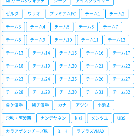
Mr.ゲーム&ウォッチ
シーク
アイスクライマー
ゼルダ
ワリオ
プレミアムFC
チーム1
チーム2
チーム3
チーム4
チーム5
チーム6
チーム7
チーム8
チーム9
チーム10
チーム11
チーム12
チーム13
チーム14
チーム15
チーム16
チーム17
チーム18
チーム19
チーム20
チーム21
チーム22
チーム23
チーム24
チーム25
チーム26
チーム27
チーム28
チーム29
チーム30
チーム31
チーム32
負ケ優勝
勝チ優勝
カナ
アツシ
小浜丈
穴吹・阿波西
ナンデヤネン
kisi
メンツユ
UBS
カラアゲクンチーズ味
B、H
ラプラスVMAX