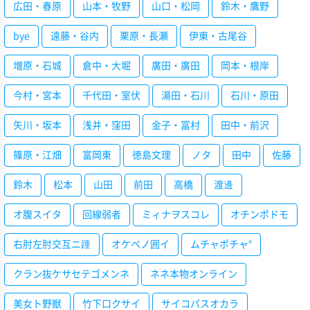
広田・春原
山本・牧野
山口・松岡
鈴木・鷹野
bye
遠藤・谷内
栗原・長瀬
伊東・古尾谷
増原・石城
倉中・大堀
廣田・廣田
岡本・根岸
今村・宮本
千代田・室伏
湯田・石川
石川・原田
矢川・坂本
浅井・窪田
金子・冨村
田中・前沢
篠原・江畑
富岡東
徳島文理
ノタ
田中
佐藤
鈴木
松本
山田
前田
高橋
渡邊
オ腹スイタ
回線弱者
ミィナヲスコレ
オチンポドモ
右肘左肘交互ニ踵
オケペノ囲イ
ムチャポチャ°
クラン抜ケサセテゴメンネ
ネネ本物オンライン
美女ト野獣
竹下口クサイ
サイコパスオカラ