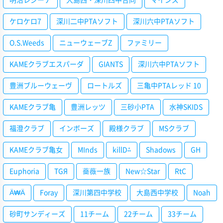
明治レジーナ
大島西・深川四中合同
マインズ
ケロケロ7
深川二中PTAソフト
深川六中PTAソフト
O.S.Weeds
ニューウェーブZ
ファミリー
KAMEクラブエスパーダ
GIANTS
深川六中PTAソフト
豊洲ブルーウェーヴ
ロートルズ
三亀中PTAレッド 10
KAMEクラブ亀
豊洲レッツ
三砂小PTA
水神SKIDS
福澄クラブ
インボーズ
殿様クラブ
MSクラブ
KAMEクラブ亀女
MInds
killD⁂
Shadows
GH
Euphoria
TGЯ
薔薇一族
New☆Star
RtC
Ä₩Ä
Foray
深川第四中学校
大島西中学校
Noah
砂町サンディーズ
11チーム
22チーム
33チーム