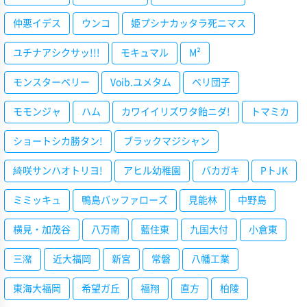
仲悪イデス
ウンコ
姫プシナカッタラ死ニマス
ユチナアシクサッ!!!
モキュマル
M²
モンスターベリー
Voib.ユメタム
ベリ団子
モモンジャ
ハム
カワイイリズワタ飴ニダ!
トマミカ
ショートシカ勝タン!
ブラックマジシャン
綺咲サンハオトリヨ!
アヒル幼稚園
バカガキ
PトJK
ミミッキュ
鴨島バッファローズ
見能林
中野島
横見・加茂谷
八万南
藍住東
九国大付
小倉東
三潴
近大福岡
新宮
常磐
八幡工業
東海大福岡
希望ガ丘
福翔
直方
柏陵