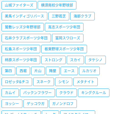
山城ファイターズ
横須南校少年野球部
美馬インディゴリバース
三野若芝
海部クラブ
鷲敷レッズ少年野球部
高志スポーツ少年団
石井クラブスポーツ少年団
富岡スワローズ
松島スポーツ少年団
板東野球スポーツ少年団
柿原スポーツ少年団
ストロング
スカイ
タケシノ
第四
西堀
片山
陣屋
エース
ルカリオ
ロゼッタ&チコ
スネーク
シモン
メタナイト
カムイ
パックンフラワー
クラウド
キングクルール
ヨッシー
ゲッコウガ
ガノンドロフ