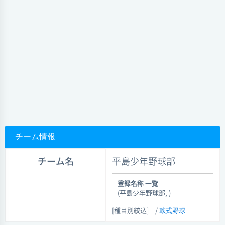
チーム情報
チーム名
平島少年野球部
登録名称 一覧
(平島少年野球部, )
[種目別絞込]
/
軟式野球