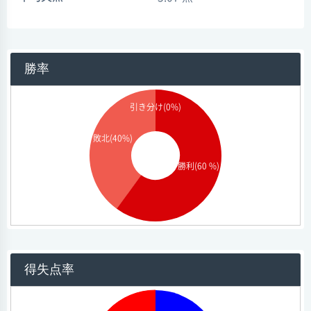
勝率
引き分け(0%)
敗北(40%)
勝利(60 %)
得失点率