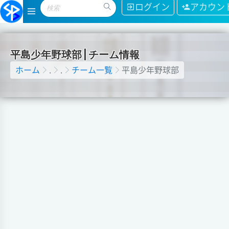
ログイン
アカウン
平
島
少
年
野
球
部
|
チ
ー
ム
情
報
ホーム
.
.
チーム一覧
平島少年野球部