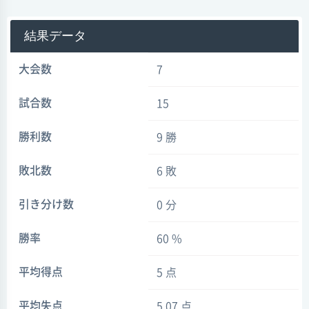
結果データ
大会数
7
試合数
15
勝利数
9 勝
敗北数
6 敗
引き分け数
0 分
勝率
60 %
平均得点
5 点
平均失点
5.07 点