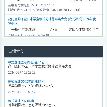
会場 鳴門市衛生センターグラウンド
試合日時 2024-04-27[情報更新日:2024-04-30 15:35:14]
高円宮賜杯全日本学童軟式野球徳島県大会 (軟式野球) 2024年度
第44回
平島少年野球部
7 - 6
富田少年野球クラブ
会場 穴吹ふれあいスポーツ公園
試合日時 2024-04-20[情報更新日:2024-04-30 15:26:42]
徳島新聞社こども野球のつどい (軟式野球) 2023年度 第65回
出場大会
桑野シルバータイガ
平島少年野球部
1 - 11
ース
軟式野球 2024年度 第44回
会場 鳴門市衛生センターグラウンド
高円宮賜杯全日本学童軟式野球徳島県大会
試合日時 2024-03-16[情報更新日:2024-03-16 11:06:04]
2024-06-04 13:29:13
徳島新聞社こども野球のつどい (軟式野球) 2023年度 第65回
軟式野球 2023年度 第65回
美馬インディゴリバ
徳島新聞社こども野球のつどい
平島少年野球部
4 - 3
ース
2024-03-30 11:51:42
会場 クリーンピュア
試合日時 2024-03-03[情報更新日:2024-03-03 17:35:28]
軟式野球 2023年度
徳島新聞社こども野球のつどい