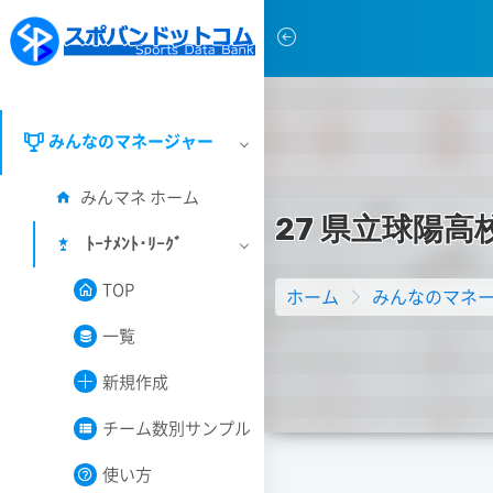
みんなのマネージャー
みんマネ ホーム
2
7
県
立
球
陽
高
ﾄｰﾅﾒﾝﾄ･ﾘｰｸﾞ
TOP
ホーム
みんなのマネ
一覧
新規作成
チーム数別サンプル
使い方