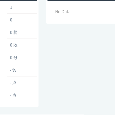
1
No Data
0
0 勝
0 敗
0 分
- %
- 点
- 点