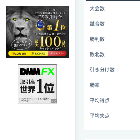
大会数
試合数
勝利数
敗北数
引き分け数
勝率
平均得点
平均失点