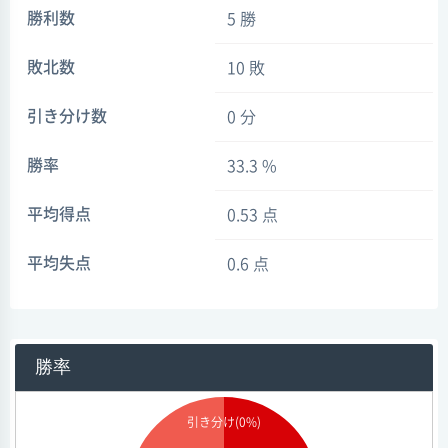
勝利数
5 勝
敗北数
10 敗
引き分け数
0 分
勝率
33.3 %
平均得点
0.53 点
平均失点
0.6 点
勝率
引き分け(0%)