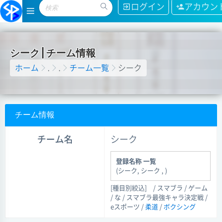
ログイン
アカウン
シ
ー
ク
|
チ
ー
ム
情
報
ホーム
.
.
チーム一覧
シーク
チーム情報
チーム名
シーク
登録名称 一覧
(シーク, シーク , )
[種目別絞込]
/ スマブラ / ゲーム
/ な / スマブラ最強キャラ決定戦 /
eスポーツ /
柔道
/
ボクシング