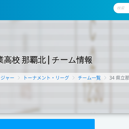
業
高
校
那
覇
北
|
チ
ー
ム
情
報
ージャー
トーナメント・リーグ
チーム一覧
34 県立