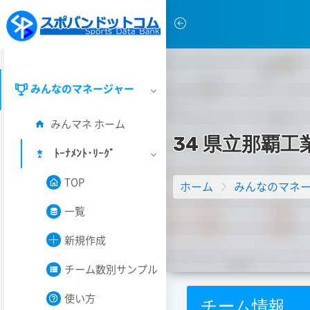
みんなのマネージャー
みんマネ ホーム
3
4
県
立
那
覇
工
ﾄｰﾅﾒﾝﾄ･ﾘｰｸﾞ
TOP
ホーム
みんなのマネ
一覧
新規作成
チーム数別サンプル
使い方
チーム情報