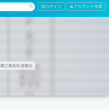
ログイン
アカウント作成
那覇工業高校 那覇北