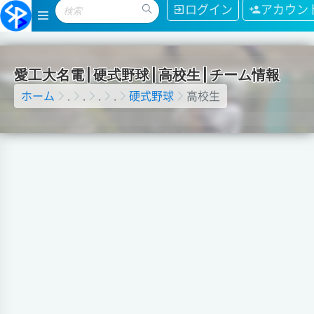
ログイン
アカウン
愛
工
大
名
電
|
硬
式
野
球
|
高
校
生
|
チ
ー
ム
情
報
ホーム
.
.
.
.
硬式野球
高校生