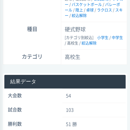
ー
/
バスケットボール
/
バレーボ
ール
/
陸上
/
卓球
/
ラクロス
/
スキ
ー
/
絞込解除
種目
硬式野球
[カテゴリ別絞込]
小学生
/
中学生
/ 高校生
/
絞込解除
カテゴリ
高校生
結果データ
大会数
54
試合数
103
勝利数
51 勝