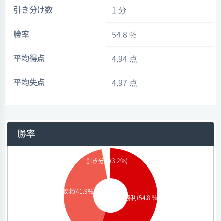
引き分け数
1 分
勝率
54.8 %
平均得点
4.94 点
平均失点
4.97 点
勝率
引き分け(3.2%)
敗北(41.9%)
勝利(54.8 %)