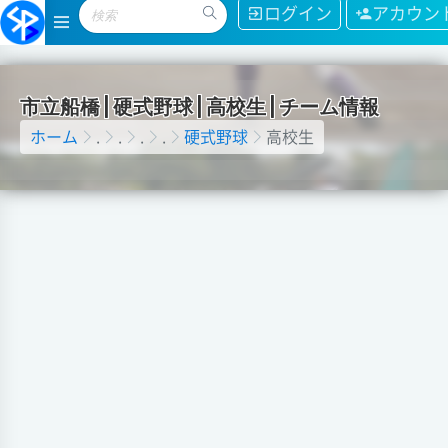
ログイン
アカウン
市
立
船
橋
|
硬
式
野
球
|
高
校
生
|
チ
ー
ム
情
報
ホーム
.
.
.
.
硬式野球
高校生