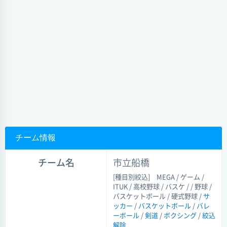
チーム情報
チーム名
市立船橋
[種目別絞込]
MEGA / ゲーム /
ITUK / 高校野球 / バスケ / / 野球 /
バスケットボール / 硬式野球 /
サ
ッカー
/
バスケットボール
/
バレ
ーボール
/
剣道
/
ボクシング
/
絞込
解除