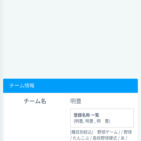
チーム情報
チーム名
明豊
登録名称 一覧
(明豊, 明豊 , 明 豊)
[種目別絞込]
野球ゲーム / / 野球
/ たんこぶ / 高校野球硬式 / あ /