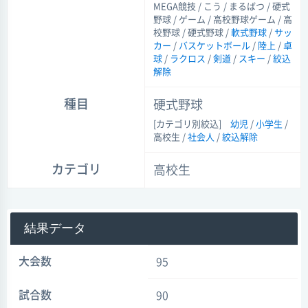
MEGA競技 / こう / まるばつ / 硬式
野球 / ゲーム / 高校野球ゲーム / 高
校野球 / 硬式野球 /
軟式野球
/
サッ
カー
/
バスケットボール
/
陸上
/
卓
球
/
ラクロス
/
剣道
/
スキー
/
絞込
解除
種目
硬式野球
[カテゴリ別絞込]
幼児
/
小学生
/
高校生 /
社会人
/
絞込解除
カテゴリ
高校生
結果データ
大会数
95
試合数
90