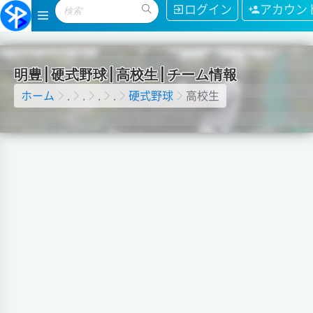
ログイン
アカウン
明
豊
|
硬
式
野
球
|
高
校
生
|
チ
ー
ム
情
報
ホーム
.
.
.
.
硬式野球
高校生