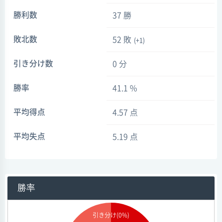
勝利数
37 勝
敗北数
52 敗
(+1)
引き分け数
0 分
勝率
41.1 %
平均得点
4.57 点
平均失点
5.19 点
勝率
引き分け(0%)