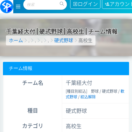
ログイン
アカウン
千
葉
経
大
付
|
硬
式
野
球
|
高
校
生
|
チ
ー
ム
情
報
ホーム
.
.
.
.
硬式野球
高校生
チーム情報
チーム名
千葉経大付
[種目別絞込]
野球 / 硬式野球 /
軟
式野球
/
絞込解除
種目
硬式野球
カテゴリ
高校生