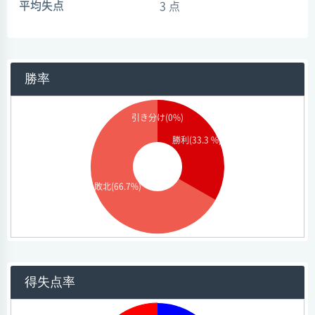
平均失点
3 点
勝率
引き分け(0%)
勝利(33.3 %)
敗北(66.7%)
得失点率