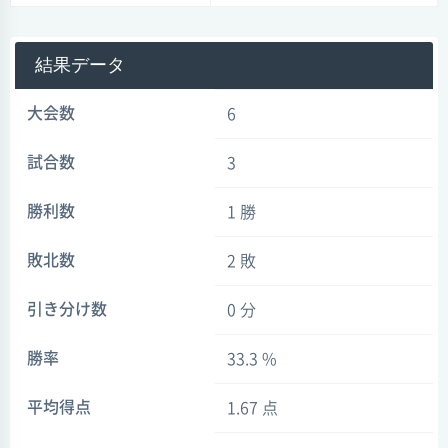
結果データ
大会数
6
試合数
3
勝利数
1 勝
敗北数
2 敗
引き分け数
0 分
勝率
33.3 %
平均得点
1.67 点