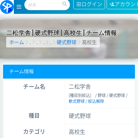
ログイン
アカウン
二
松
学
舎
|
硬
式
野
球
|
高
校
生
|
チ
ー
ム
情
報
ホーム
.
.
.
.
硬式野球
高校生
チーム情報
チーム名
二松学舎
[種目別絞込]
/ 野球 / 硬式野球 /
軟式野球
/
絞込解除
種目
硬式野球
カテゴリ
高校生