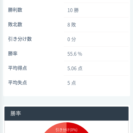
勝利数
10 勝
敗北数
8 敗
引き分け数
0 分
勝率
55.6 %
平均得点
5.06 点
平均失点
5 点
勝率
引き分け(0%)