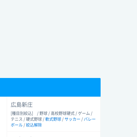
広島新庄
[種目別絞込]
/ 野球 / 高校野球硬式 / ゲーム /
テニス / 硬式野球 /
軟式野球
/
サッカー
/
バレー
ボール
/
絞込解除