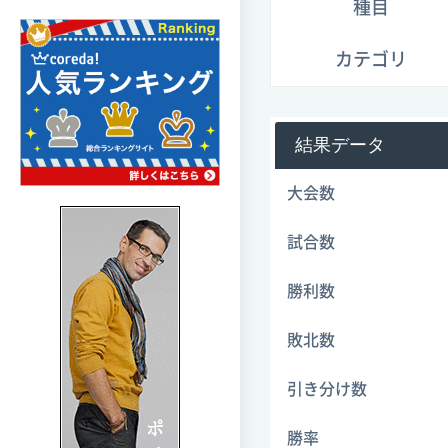
種目
カテゴリ
結果データ
大会数
試合数
勝利数
敗北数
引き分け数
勝率