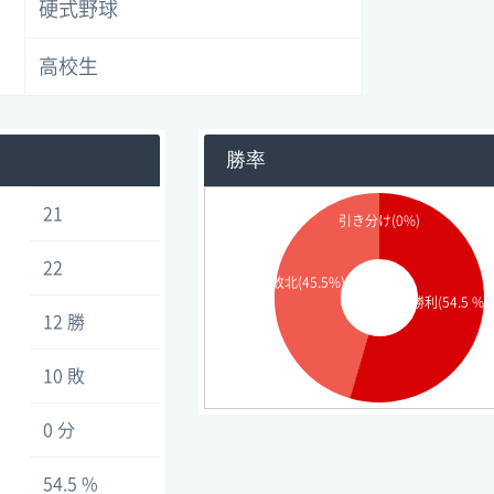
硬式野球
高校生
勝率
21
引き分け(0%)
22
敗北(45.5%)
勝利(54.5 %)
12 勝
10 敗
0 分
54.5 %