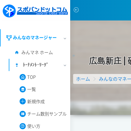
みんなのマネージャー
みんマネ ホーム
広
島
新
庄
|
ﾄｰﾅﾒﾝﾄ･ﾘｰｸﾞ
TOP
ホーム
みんなのマネ
一覧
新規作成
チーム数別サンプル
使い方