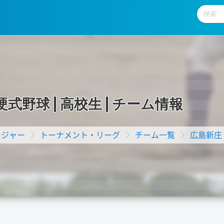
硬
式
野
球
|
高
校
生
|
チ
ー
ム
情
報
ージャー
トーナメント・リーグ
チーム一覧
広島新庄