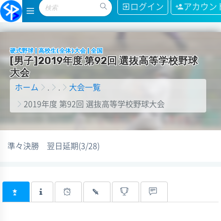
ログイン
アカウン
硬式野球 | 高校生(全体)大会 | 全国
[
男
子
]
2
0
1
9
年
度
第
9
2
回
選
抜
高
等
学
校
野
球
大
会
ホーム
.
.
大会一覧
2019年度 第92回 選抜高等学校野球大会