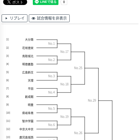
リプレイ
試合情報を非表示
大分商
[1]
No.1
花咲徳栄
[2]
No.17
鳥取城北
[3]
No.2
明徳義塾
[4]
No.25
広島新庄
[5]
No.3
天理
[6]
No.18
平田
[7]
No.4
創成館
[8]
No.29
明豊
[9]
No.5
県岐阜商
[10]
No.19
智弁学園
[11]
No.6
中京大中京
[12]
No.26
鹿児島城西
[13]