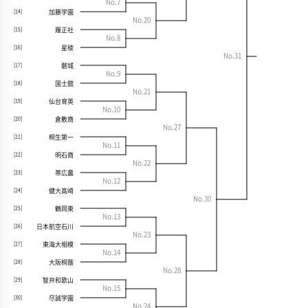
No.7
加藤学園
[14]
No.20
履正社
[15]
No.8
星稜
[16]
No.31
磐城
[17]
No.9
国士舘
[18]
No.21
仙台育英
[19]
No.10
倉敷商
[20]
No.27
桐生第一
[21]
No.11
明石商
[22]
No.22
帯広農
[23]
No.12
健大高崎
[24]
No.30
鶴岡東
[25]
No.13
日本航空石川
[26]
No.23
東海大相模
[27]
No.14
大阪桐蔭
[28]
No.28
智弁和歌山
[29]
No.15
尽誠学園
[30]
No.24