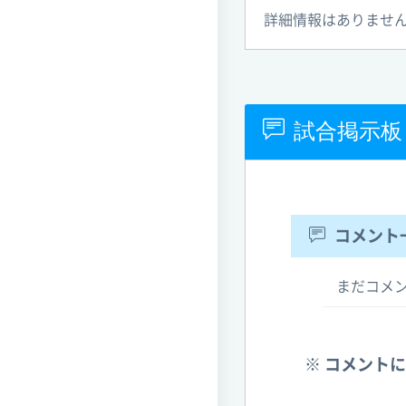
詳細情報はありませ
試合掲示板
コメント
まだコメ
※ コメント