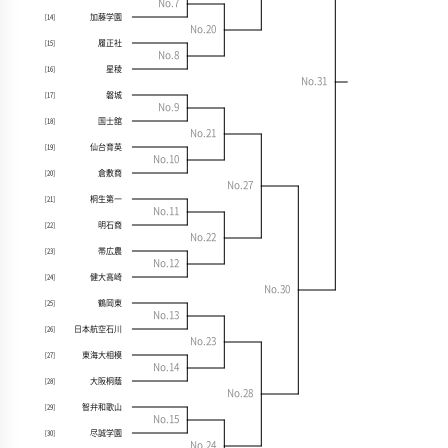
No.7
加藤学園
[14]
No.20
履正社
[15]
No.8
星稜
[16]
No.31
磐城
[17]
No.9
国士舘
[18]
No.21
仙台育英
[19]
No.10
倉敷商
[20]
No.27
桐生第一
[21]
No.11
明石商
[22]
No.22
帯広農
[23]
No.12
健大高崎
[24]
No.30
鶴岡東
[25]
No.13
日本航空石川
[26]
No.23
東海大相模
[27]
No.14
大阪桐蔭
[28]
No.28
智弁和歌山
[29]
No.15
尽誠学園
[30]
No.24