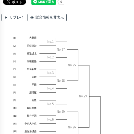
リプレイ
試合情報を非表示
大分商
[1]
No.1
花咲徳栄
[2]
No.17
鳥取城北
[3]
No.2
明徳義塾
[4]
No.25
広島新庄
[5]
No.3
天理
[6]
No.18
平田
[7]
No.4
創成館
[8]
No.29
明豊
[9]
No.5
県岐阜商
[10]
No.19
智弁学園
[11]
No.6
中京大中京
[12]
No.26
鹿児島城西
[13]