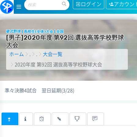
ログイン
アカウン
硬式野球 | 高校生(全体)大会 | 全国
[
男
子
]
2
0
2
0
年
度
第
9
2
回
選
抜
高
等
学
校
野
球
大
会
ホーム
.
.
大会一覧
2020年度 第92回 選抜高等学校野球大会
準々決勝4試合　翌日延期(3/28)