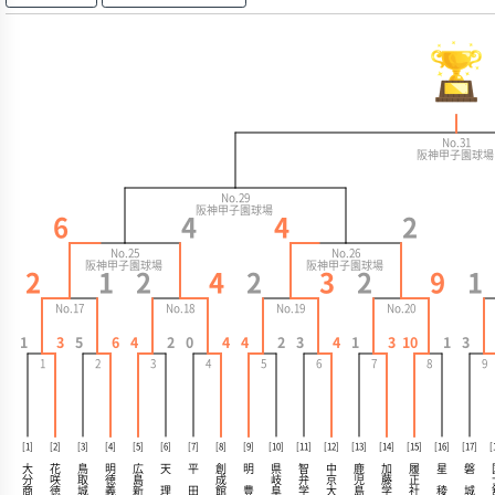
No.31
阪神甲子園球
5
10
No.29
阪神甲子園球場
6
4
4
2
No.25
No.26
阪神甲子園球場
阪神甲子園球場
2
1
2
4
2
3
2
9
1
No.17
No.18
No.19
No.20
1
3
5
6
4
2
0
4
4
2
3
4
1
3
10
1
3
1
2
3
4
5
6
7
8
9
[1]
[2]
[3]
[4]
[5]
[6]
[7]
[8]
[9]
[10]
[11]
[12]
[13]
[14]
[15]
[16]
[17]
[
花
鳥
智
中
磐
大
明
広
天
平
創
明
県
鹿
加
履
星
咲
徳
島
岐
弁
京
分
取
成
児
藤
正
徳
城
義
館
豊
阜
学
島
学
城
商
新
理
田
大
社
稜