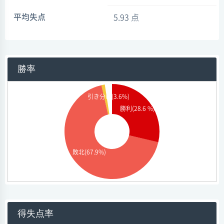
平均失点
5.93 点
勝率
引き分け(3.6%)
勝利(28.6 %)
敗北(67.9%)
得失点率