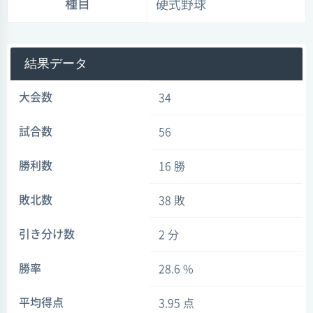
種目
硬式野球
結果データ
大会数
34
試合数
56
勝利数
16 勝
敗北数
38 敗
引き分け数
2 分
勝率
28.6 %
平均得点
3.95 点