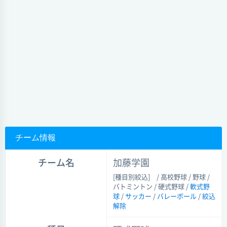
チーム情報
チーム名
加藤学園
[種目別絞込]
/ 高校野球 / 野球 /
バトミントン / 硬式野球 /
軟式野
球
/
サッカー
/
バレーボール
/
絞込
解除