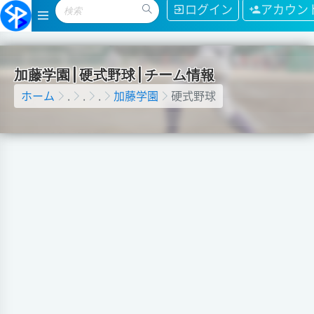
ログイン
アカウン
加
藤
学
園
|
硬
式
野
球
|
チ
ー
ム
情
報
ホーム
.
.
.
加藤学園
硬式野球