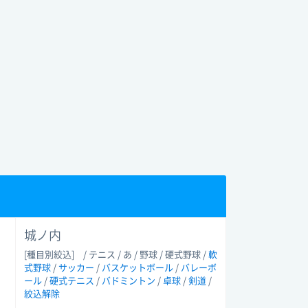
城ノ内
[種目別絞込]
/ テニス / あ / 野球 / 硬式野球 /
軟
式野球
/
サッカー
/
バスケットボール
/
バレーボ
ール
/
硬式テニス
/
バドミントン
/
卓球
/
剣道
/
絞込解除