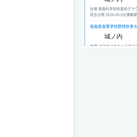
会場 徳島科学技術高校グラ
試合日時 2026-06-05[情報更新日
徳島県高等学校野球秋季大会 
城ノ内
会場 JAアグリあなんスタジ
試合日時 2025-09-14[情報更新日
全国高等学校野球選手権徳島大
城ノ内
会場 むつみスタジアム
試合日時 2025-07-13[情報更新日
徳島県高校総体協賛競技・硬
第65回
城ノ内
会場 徳島商業高校グラウン
試合日時 2025-05-30[情報更新日