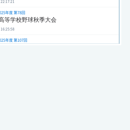
 22:17:21
025年度 第78回
高等学校野球秋季大会
 16:25:58
025年度 第107回
等学校野球選手権徳島大会
 12:18:00
025年度 第65回
高校総体協賛競技・硬式野球【中央Bブロッ
 20:46:13
024年度 第78回
高等学校野球春季大会
 16:21:53