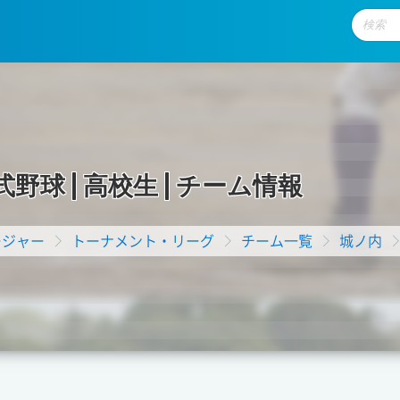
式
野
球
|
高
校
生
|
チ
ー
ム
情
報
ージャー
トーナメント・リーグ
チーム一覧
城ノ内