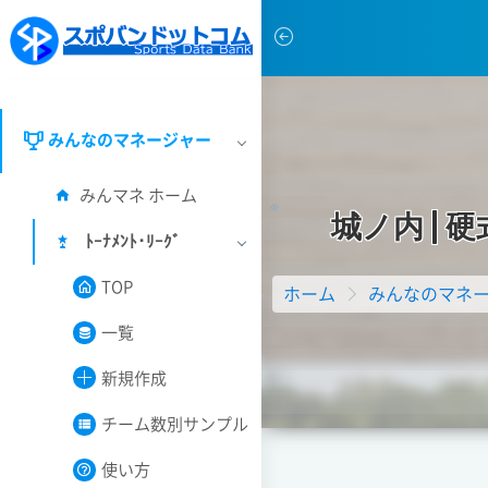
みんなのマネージャー
みんマネ ホーム
城
ノ
内
|
硬
ﾄｰﾅﾒﾝﾄ･ﾘｰｸﾞ
TOP
ホーム
みんなのマネ
一覧
新規作成
チーム数別サンプル
使い方