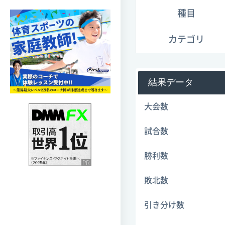
種目
カテゴリ
結果データ
大会数
試合数
勝利数
敗北数
引き分け数