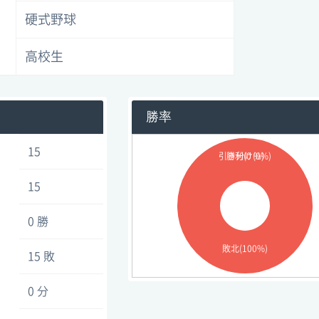
硬式野球
高校生
勝率
15
引き分け(0%)
勝利(0 %)
15
0 勝
敗北(100%)
15 敗
0 分