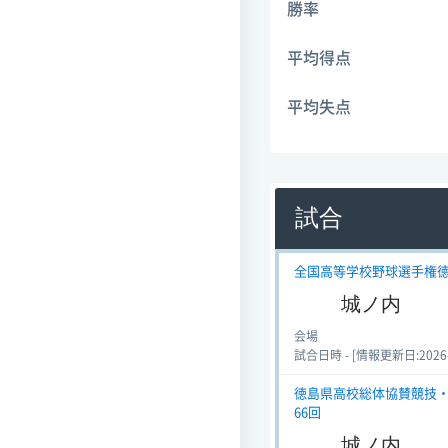
勝率
平均得点
平均失点
試合
全国高等学校野球選手権徳島大
城ノ内
会場
試合日時 - [情報更新日:2026-07
徳島県高校総体協賛競技・硬式
66回
城ノ内