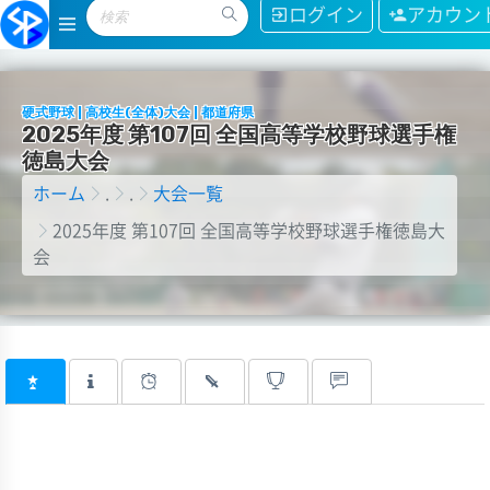
ログイン
アカウン
硬式野球 | 高校生(全体)大会 | 都道府県
2
0
2
5
年
度
第
1
0
7
回
全
国
高
等
学
校
野
球
選
手
権
徳
島
大
会
ホーム
.
.
大会一覧
2025年度 第107回 全国高等学校野球選手権徳島大
会