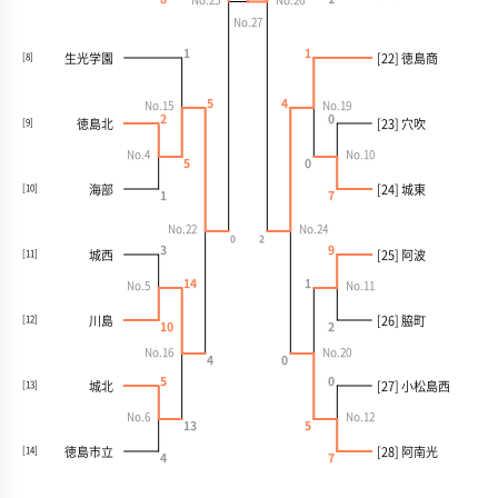
No.25
No.26
No.27
1
1
生光学園
[22] 徳島商
[8]
5
4
No.15
No.19
2
0
徳島北
[23] 穴吹
[9]
No.4
No.10
5
0
海部
[24] 城東
[10]
1
7
No.22
No.24
0
2
3
9
城西
[25] 阿波
[11]
14
1
No.5
No.11
川島
[26] 脇町
[12]
10
2
No.16
No.20
4
0
5
0
城北
[27] 小松島西
[13]
No.6
No.12
13
5
徳島市立
[28] 阿南光
[14]
4
7