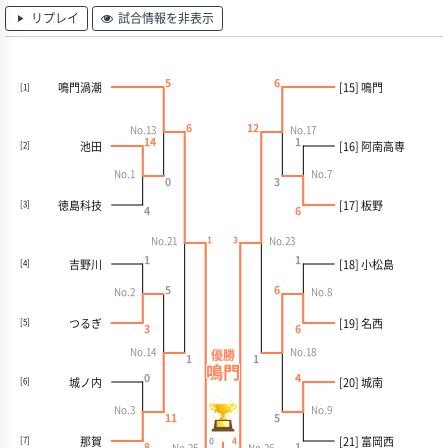
リプレイ
試合情報を非表示
5
6
[15] 鳴門
鳴門渦潮
[1]
6
12
No.13
No.17
14
1
池田
[16] 阿南高専
[2]
No.1
No.7
0
3
徳島科技
[17] 板野
[3]
4
6
1
3
No.21
No.23
1
1
吉野川
[18] 小松島
[4]
5
6
No.2
No.8
つるぎ
[19] 名西
[5]
3
6
No.14
No.18
優勝
1
1
鳴門
0
4
城ノ内
[20] 城南
[6]
No.3
No.9
11
5
那賀
[21] 富岡西
[7]
0
4
8
1