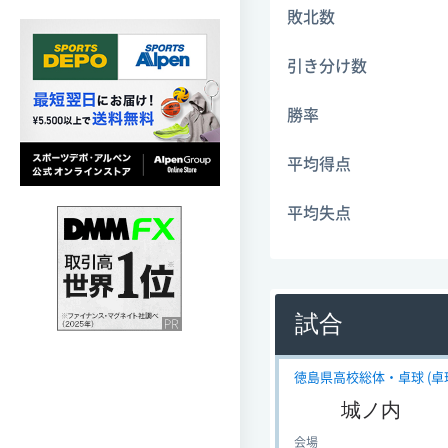
敗北数
引き分け数
勝率
平均得点
平均失点
試合
徳島県高校総体・卓球 (卓球)
城ノ内
会場