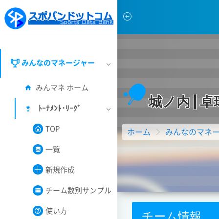
みんなのマネージャー
みんマネ ホーム
城
ノ
内
|
卓
ﾄｰﾅﾒﾝﾄ･ﾘｰｸﾞ
TOP
ホーム
みんなのマネ
一覧
新規作成
チーム数別サンプル
使い方
チーム情報