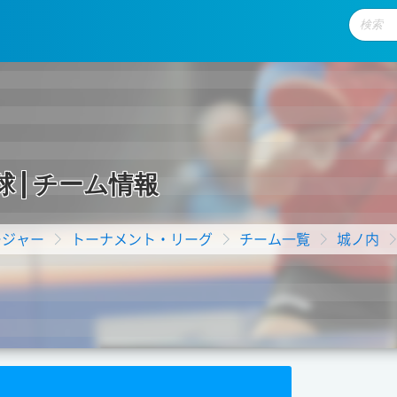
球
|
チ
ー
ム
情
報
ージャー
トーナメント・リーグ
チーム一覧
城ノ内