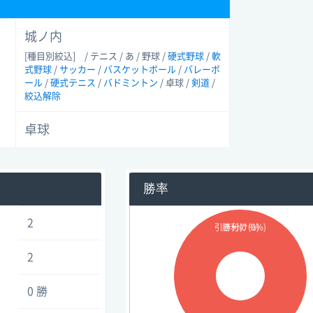
城ノ内
[種目別絞込]
/ テニス / あ / 野球 /
硬式野球
/
軟
式野球
/
サッカー
/
バスケットボール
/
バレーボ
ール
/
硬式テニス
/
バドミントン
/ 卓球 /
剣道
/
絞込解除
卓球
勝率
2
引き分け(0%)
勝利(0 %)
2
0 勝