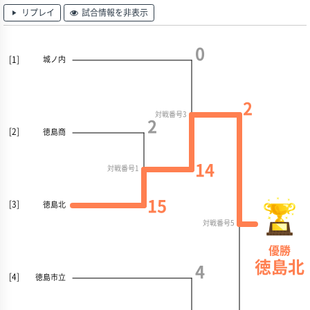
リプレイ
試合情報を非表示
0
[1]
城ノ内
2
対戦番号3
2
[2]
徳島商
14
対戦番号1
15
[3]
徳島北
対戦番号5
優勝
徳島北
4
[4]
徳島市立