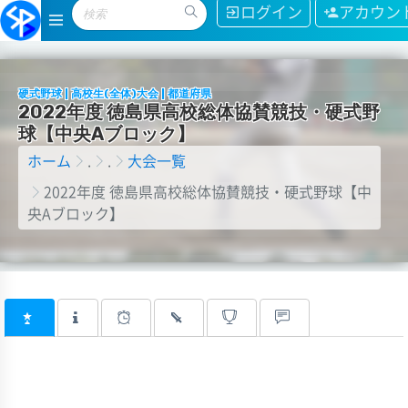
ログイン
アカウン
硬式野球 | 高校生(全体)大会 | 都道府県
2
0
2
2
年
度
徳
島
県
高
校
総
体
協
賛
競
技
・
硬
式
野
球
【
中
央
A
ブ
ロ
ッ
ク
】
ホーム
.
.
大会一覧
2022年度 徳島県高校総体協賛競技・硬式野球【中
央Aブロック】