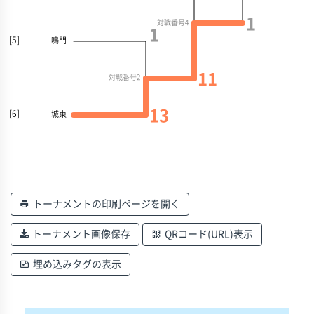
1
対戦番号4
1
[5]
鳴門
11
対戦番号2
13
[6]
城東
トーナメントの印刷ページを開く
トーナメント画像保存
QRコード(URL)表示
埋め込みタグの表示