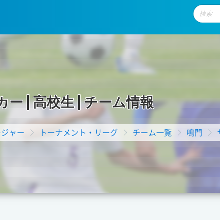
カ
ー
|
高
校
生
|
チ
ー
ム
情
報
ージャー
トーナメント・リーグ
チーム一覧
鳴門