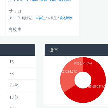
サッカー
[カテゴリ別絞込]
中学生
/ 高校生
/
絞込解除
高校生
勝率
15
引き分け(0%)
敗北(34.2%)
38
25 勝
勝利(65.8 %)
13 敗