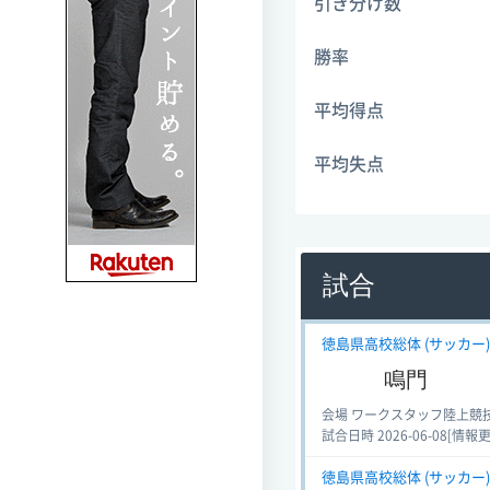
引き分け数
勝率
平均得点
平均失点
試合
徳島県高校総体 (サッカー) 
鳴門
会場 ワークスタッフ陸上競
試合日時 2026-06-08[情報更新日
徳島県高校総体 (サッカー) 