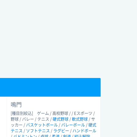
鳴門
[種目別絞込]
ゲーム / 高校野球 / / Eスポーツ /
野球 / バレー / テニス /
硬式野球
/
軟式野球
/ サ
ッカー /
バスケットボール
/
バレーボール
/
硬式
テニス
/
ソフトテニス
/
ラグビー
/
ハンドボール
/
バドミントン
/
卓球
/
柔道
/
剣道
/
絞込解除