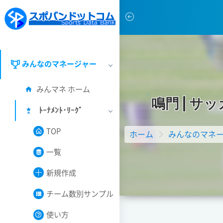
みんなのマネージャー
みんマネ ホーム
鳴
門
|
サ
ッ
ﾄｰﾅﾒﾝﾄ･ﾘｰｸﾞ
TOP
ホーム
みんなのマネ
一覧
新規作成
チーム数別サンプル
使い方