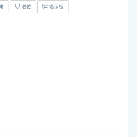
果
順位
掲示板