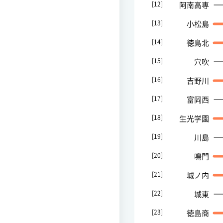
[12]
阿南高専
[13]
小松島
[14]
徳島北
[15]
穴吹
[16]
吉野川
[17]
富岡西
[18]
生光学園
[19]
川島
[20]
鳴門
[21]
城ノ内
[22]
城東
[23]
徳島商