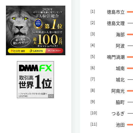
[1]
徳島市立
[2]
徳島文理
[3]
海部
[4]
阿波
[5]
鳴門渦潮
[6]
城南
[7]
城北
[8]
阿南光
[9]
脇町
[10]
つるぎ
[11]
池田