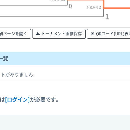
0
対戦番号17
1
刷ページを開く
トーナメント画像保存
QRコード(URL)表
一覧
ントがありません
には
[ログイン]
が必要です。