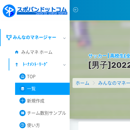
みんなのマネージャー
みんマネ ホーム
サッカー | 高校生(全
[
男
子
]
2
0
2
ﾄｰﾅﾒﾝﾄ･ﾘｰｸﾞ
TOP
ホーム
みんなのマネ
一覧
新規作成
チーム数別サンプル
使い方