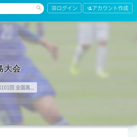
ログイン
アカウント作成
島
大
会
101回 全国高...