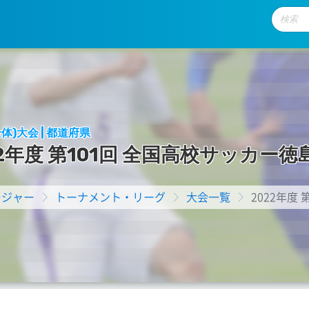
体)大会 | 都道府県
2
年
度
第
1
0
1
回
全
国
高
校
サ
ッ
カ
ー
徳
ージャー
トーナメント・リーグ
大会一覧
2022年度 第