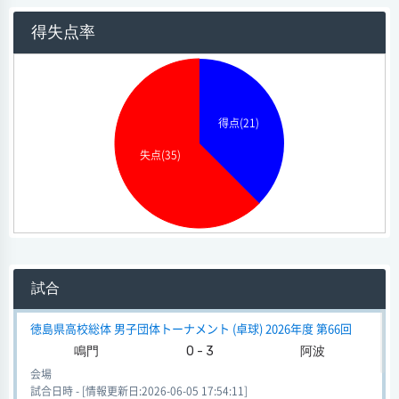
得失点率
得点(21)
失点(35)
試合
徳島県高校総体 男子団体トーナメント (卓球) 2026年度 第66回
鳴門
0 - 3
阿波
会場
試合日時 - [情報更新日:2026-06-05 17:54:11]