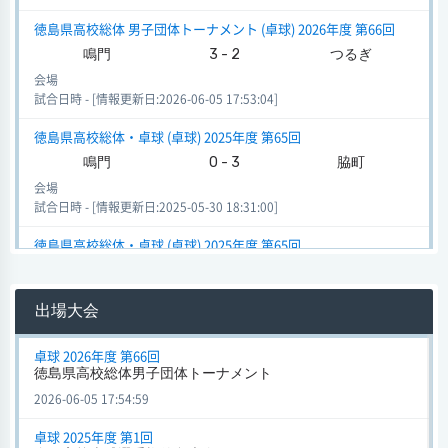
徳島県高校総体 男子団体トーナメント (卓球) 2026年度 第66回
鳴門
3 - 2
つるぎ
会場
試合日時 - [情報更新日:2026-06-05 17:53:04]
徳島県高校総体・卓球 (卓球) 2025年度 第65回
鳴門
0 - 3
脇町
会場
試合日時 - [情報更新日:2025-05-30 18:31:00]
徳島県高校総体・卓球 (卓球) 2025年度 第65回
鳴門
1 - 3
徳島北
会場
出場大会
試合日時 - [情報更新日:2025-05-30 18:29:01]
徳島県高校総体・卓球 (卓球) 2025年度 第65回
卓球 2026年度 第66回
徳島県高校総体男子団体トーナメント
鳴門
3 - 1
阿南高専
2026-06-05 17:54:59
会場
試合日時 - [情報更新日:2025-05-30 18:24:31]
卓球 2025年度 第1回