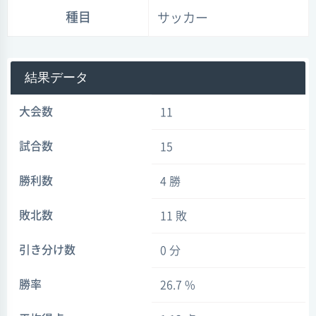
種目
サッカー
結果データ
大会数
11
試合数
15
勝利数
4 勝
敗北数
11 敗
引き分け数
0 分
勝率
26.7 %