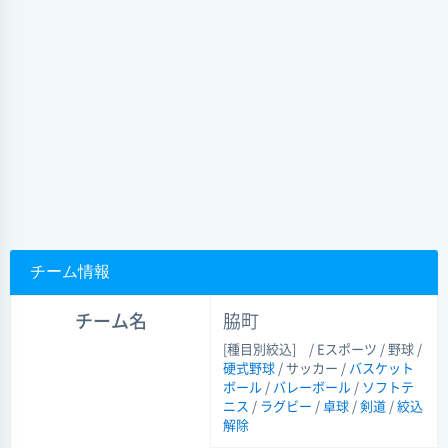
チーム情報
チーム名
脇町
[種目別絞込]
/ Eスポーツ / 野球 /
硬式野球
/ サッカー /
バスケット
ボール
/
バレーボール
/
ソフトテ
ニス
/
ラグビー
/
卓球
/
剣道
/
絞込
解除