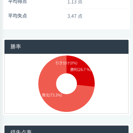
平均得点
1.13 点
平均失点
3.47 点
勝率
引き分け(0%)
勝利(26.7 %)
敗北(73.3%)
得失点率