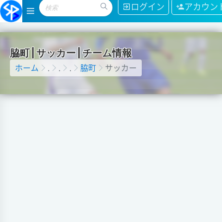
ログイン
アカウン
脇
町
|
サ
ッ
カ
ー
|
チ
ー
ム
情
報
ホーム
.
.
.
脇町
サッカー