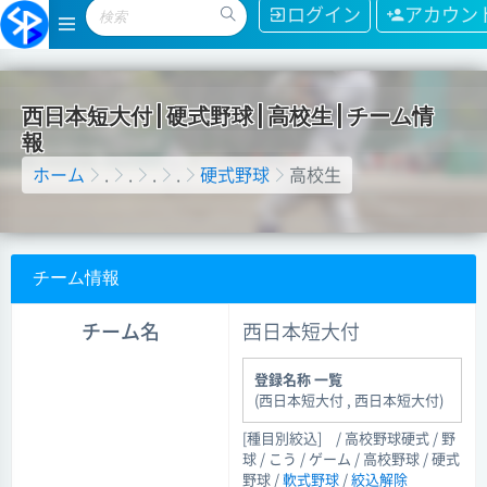
ログイン
アカウン
西
日
本
短
大
付
|
硬
式
野
球
|
高
校
生
|
チ
ー
ム
情
報
ホーム
.
.
.
.
硬式野球
高校生
チーム情報
チーム名
西日本短大付
登録名称 一覧
(西日本短大付 , 西日本短大付)
[種目別絞込]
/ 高校野球硬式 / 野
球 / こう / ゲーム / 高校野球 / 硬式
野球 /
軟式野球
/
絞込解除