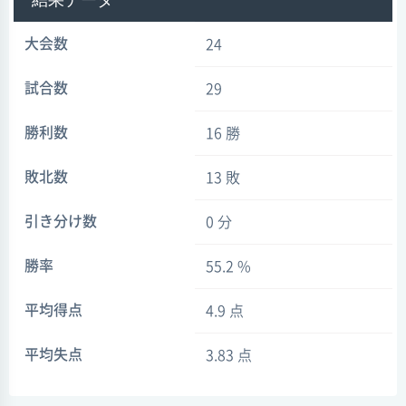
結果データ
大会数
24
試合数
29
勝利数
16 勝
敗北数
13 敗
引き分け数
0 分
勝率
55.2 %
平均得点
4.9 点
平均失点
3.83 点