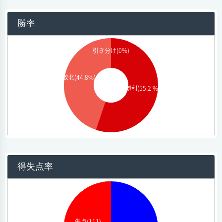
勝率
引き分け(0%)
敗北(44.8%)
勝利(55.2 %)
得失点率
失点(111)