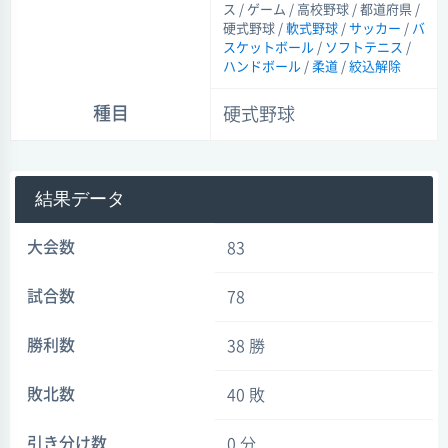
ス / ゲーム / 高校野球 / 都道府県 /
硬式野球 /
軟式野球
/
サッカー
/
バ
スケットボール
/
ソフトテニス
/
ハンドボール
/
柔道
/
絞込解除
種目
硬式野球
結果データ
大会数
83
試合数
78
勝利数
38 勝
敗北数
40 敗
引き分け数
0 分