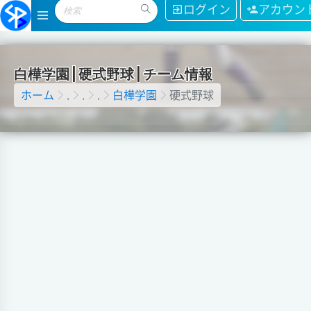
ログイン
アカウン
白
樺
学
園
|
硬
式
野
球
|
チ
ー
ム
情
報
ホーム
.
.
.
白樺学園
硬式野球