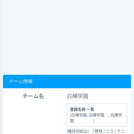
チーム情報
チーム名
白樺学園
登録名称 一覧
(白樺学園, 白樺学園 , 白樺学
園 )
[種目別絞込]
/ 野球 / こう / テニ