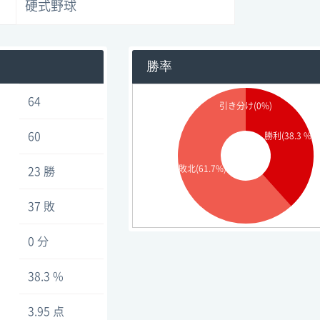
硬式野球
勝率
64
引き分け(0%)
60
勝利(38.3 %)
敗北(61.7%)
23 勝
37 敗
0 分
38.3 %
3.95 点