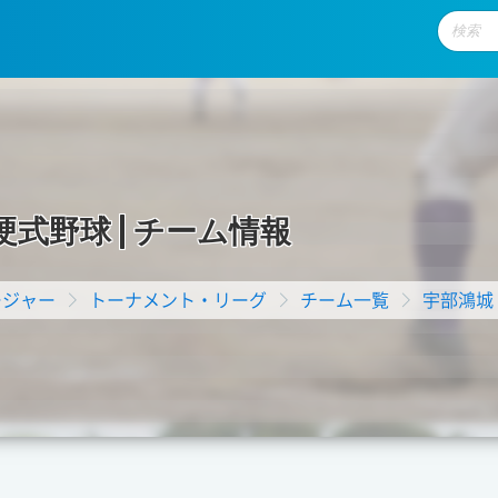
硬
式
野
球
|
チ
ー
ム
情
報
ージャー
トーナメント・リーグ
チーム一覧
宇部鴻城