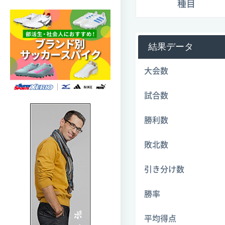
種目
結果データ
大会数
試合数
勝利数
敗北数
引き分け数
勝率
平均得点