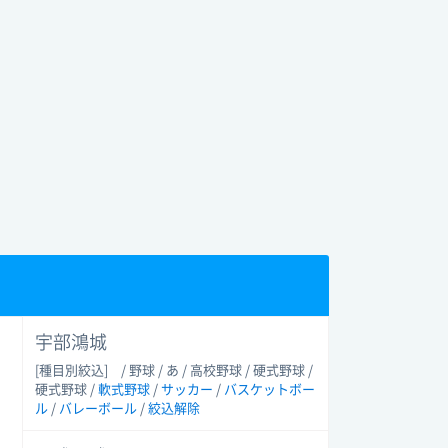
宇部鴻城
[種目別絞込]
/ 野球 / あ / 高校野球 / 硬式野球 /
硬式野球 /
軟式野球
/
サッカー
/
バスケットボー
ル
/
バレーボール
/
絞込解除