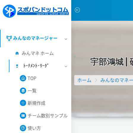
みんなのマネージャー
みんマネ ホーム
宇
部
鴻
城
|
ﾄｰﾅﾒﾝﾄ･ﾘｰｸﾞ
TOP
ホーム
みんなのマネ
一覧
新規作成
チーム数別サンプル
使い方