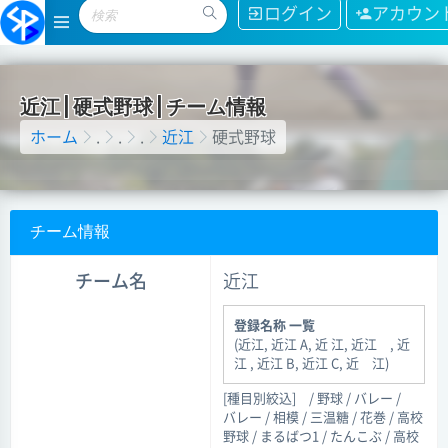
ログイン
アカウン
近
江
|
硬
式
野
球
|
チ
ー
ム
情
報
ホーム
.
.
.
近江
硬式野球
チーム情報
チーム名
近江
登録名称 一覧
(近江, 近江 A, 近 江, 近江 , 近
江 , 近江 B, 近江 C, 近 江)
[種目別絞込]
/ 野球 / バレー /
バレー / 相模 / 三温糖 / 花巻 / 高校
野球 / まるばつ1 / たんこぶ / 高校