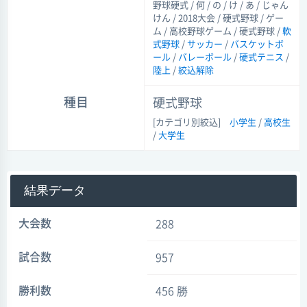
野球硬式 / 何 / の / け / あ / じゃん
けん / 2018大会 / 硬式野球 / ゲー
ム / 高校野球ゲーム / 硬式野球 /
軟
式野球
/
サッカー
/
バスケットボ
ール
/
バレーボール
/
硬式テニス
/
陸上
/
絞込解除
種目
硬式野球
[カテゴリ別絞込]
小学生
/
高校生
/
大学生
結果データ
大会数
288
試合数
957
勝利数
456 勝