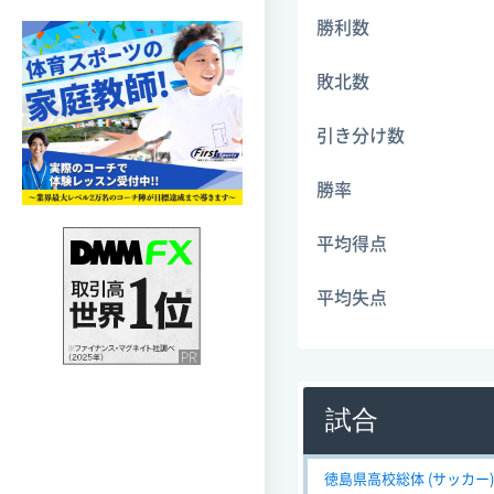
勝利数
敗北数
引き分け数
勝率
平均得点
平均失点
試合
徳島県高校総体 (サッカー) 