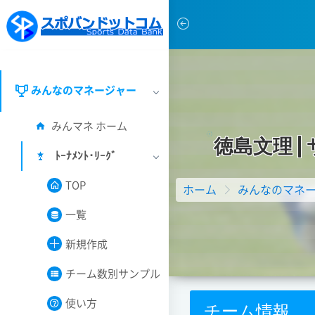
みんなのマネージャー
みんマネ ホーム
徳
島
文
理
|
ﾄｰﾅﾒﾝﾄ･ﾘｰｸﾞ
TOP
ホーム
みんなのマネ
一覧
新規作成
チーム数別サンプル
使い方
チーム情報