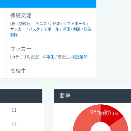
徳島文理
[種目別絞込]
テニス / / 野球 /
ソフトボール
/
サッカー /
バスケットボール
/
卓球
/
剣道
/
絞込
解除
サッカー
[カテゴリ別絞込]
中学生
/ 高校生
/
絞込解除
高校生
勝率
11
引き分け(0%)
勝利(15.4 %)
13