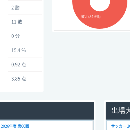
2 勝
敗北(84.6%)
11 敗
0 分
15.4 %
0.92 点
3.85 点
出場
2026年度 第66回
サッカー 2