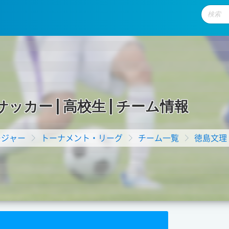
サ
ッ
カ
ー
|
高
校
生
|
チ
ー
ム
情
報
ージャー
トーナメント・リーグ
チーム一覧
徳島文理