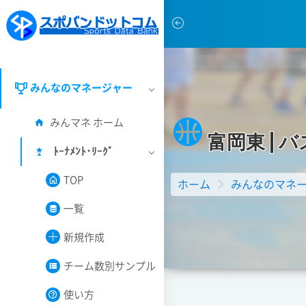
みんなのマネージャー
みんマネ ホーム
富
岡
東
|
バ
ﾄｰﾅﾒﾝﾄ･ﾘｰｸﾞ
TOP
ホーム
みんなのマネ
一覧
新規作成
チーム数別サンプル
使い方