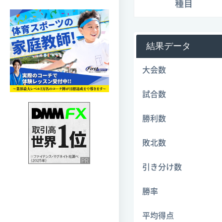
種目
結果データ
大会数
試合数
勝利数
敗北数
引き分け数
勝率
平均得点