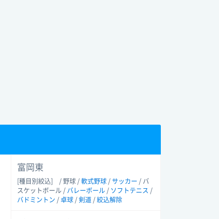
富岡東
[種目別絞込]
/ 野球 /
軟式野球
/
サッカー
/ バ
スケットボール /
バレーボール
/
ソフトテニス
/
バドミントン
/
卓球
/
剣道
/
絞込解除