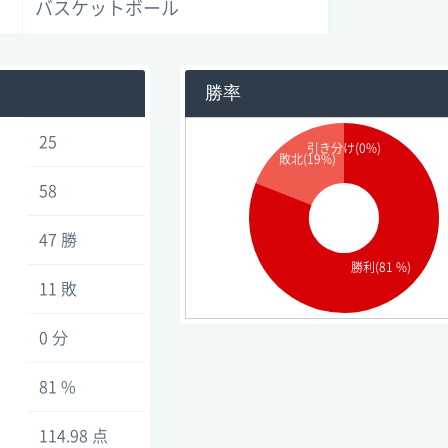
バスケットボール
勝率
25
引き分け(0%)
敗北(19%)
58
47 勝
勝利(81 %)
11 敗
0 分
81 %
114.98 点