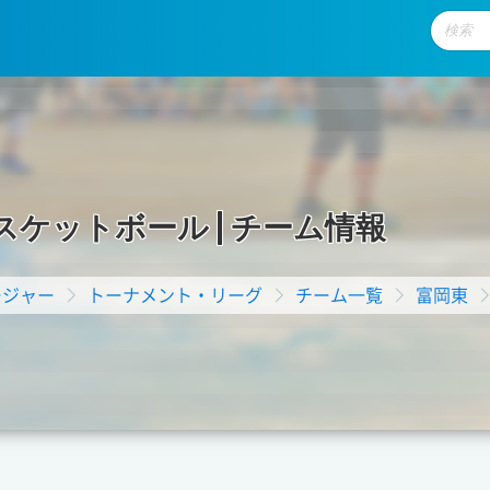
ス
ケ
ッ
ト
ボ
ー
ル
|
チ
ー
ム
情
報
ージャー
トーナメント・リーグ
チーム一覧
富岡東