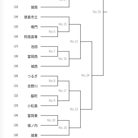
城南
[13]
No.25
徳島市立
[14]
No.15
鳴門
[15]
No.6
阿南高専
[16]
No.21
池田
[17]
No.7
富岡西
[18]
No.16
城西
[19]
No.24
つるぎ
[20]
No.8
吉野川
[21]
No.17
脇町
[22]
No.9
小松島
[23]
No.22
富岡東
[24]
No.10
城ノ内
[25]
No.18
城東
[26]