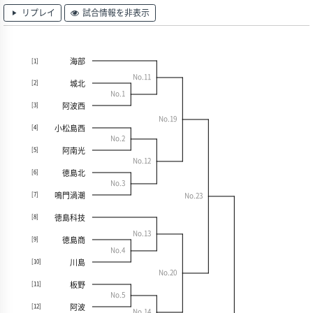
リプレイ
試合情報を非表示
海部
[1]
No.11
城北
[2]
No.1
阿波西
[3]
No.19
小松島西
[4]
No.2
阿南光
[5]
No.12
徳島北
[6]
No.3
鳴門渦潮
[7]
No.23
徳島科技
[8]
No.13
徳島商
[9]
No.4
川島
[10]
No.20
板野
[11]
No.5
阿波
[12]
No.14