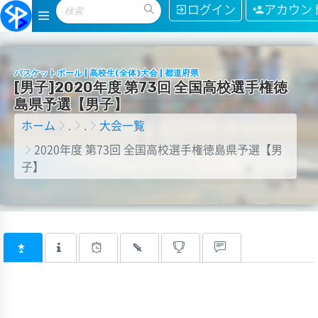
ログイン
アカウン
バスケットボール | 高校生(全体)大会 | 都道府県
[
男
子
]
2
0
2
0
年
度
第
7
3
回
全
国
高
校
選
手
権
徳
島
県
予
選
【
男
子
】
ホーム
.
.
大会一覧
2020年度 第73回 全国高校選手権徳島県予選【男
子】