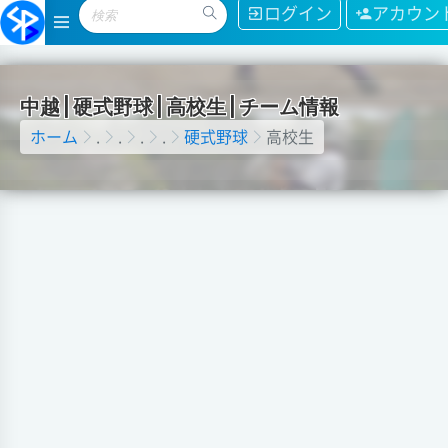
ログイン
アカウン
中
越
|
硬
式
野
球
|
高
校
生
|
チ
ー
ム
情
報
ホーム
.
.
.
.
硬式野球
高校生