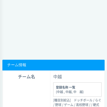
チーム情報
チーム名
中越
登録名称 一覧
(中越 , 中越, 中 越)
[種目別絞込]
ドッチボール / らぐ
/ 野球 / ゲーム / 高校野球 / / 硬式