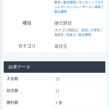
野球 /
軟式野球
/
サッカー
/
バスケ
ットボール
/
バレーボール
/
卓球
/
絞込解除
種目
硬式野球
[カテゴリ別絞込]
幼児
/
小学生
/
高校生 /
社会人
/
絞込解除
カテゴリ
高校生
結果データ
大会数
15
試合数
11
勝利数
3 勝