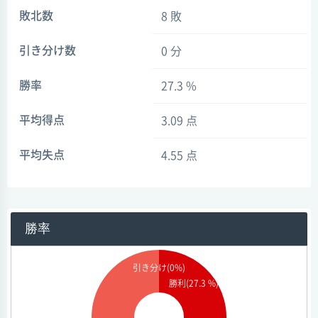
敗北数
8 敗
引き分け数
0 分
勝率
27.3 %
平均得点
3.09 点
平均失点
4.55 点
勝率
引き分け(0%)
勝利(27.3 %)