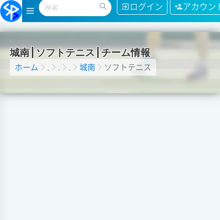
ログイン
アカウン
城
南
|
ソ
フ
ト
テ
ニ
ス
|
チ
ー
ム
情
報
ホーム
.
.
.
城南
ソフトテニス