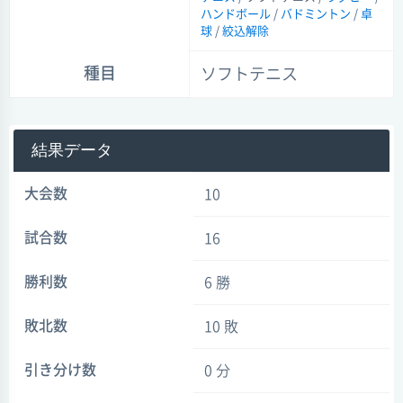
ハンドボール
/
バドミントン
/
卓
球
/
絞込解除
種目
ソフトテニス
結果データ
大会数
10
試合数
16
勝利数
6 勝
敗北数
10 敗
引き分け数
0 分