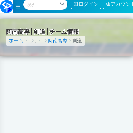
ログイン
アカウン
阿
南
高
専
|
剣
道
|
チ
ー
ム
情
報
ホーム
.
.
.
阿南高専
剣道