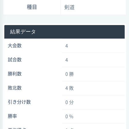
種目
剣道
結果データ
大会数
4
試合数
4
勝利数
0 勝
敗北数
4 敗
引き分け数
0 分
勝率
0 %