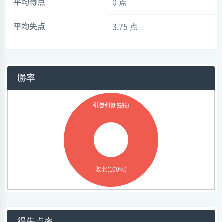
平均得点
0 点
平均失点
3.75 点
勝率
引き分け(0%)
勝利(0 %)
敗北(100%)
得失点率