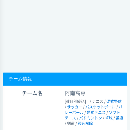
チーム情報
チーム名
阿南高専
[種目別絞込]
/ テニス /
硬式野球
/
サッカー
/
バスケットボール
/
バ
レーボール
/
硬式テニス
/
ソフト
テニス
/
バドミントン
/
卓球
/
柔道
/ 剣道
/
絞込解除