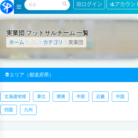
ログイン
アカウン
実
業
団
フ
ッ
ト
サ
ル
チ
ー
ム
一
覧
ホーム
.
.
カテゴリ
実業団
エリア（都道府県）
北海道地域
東北
関東
中部
近畿
中国
四国
九州