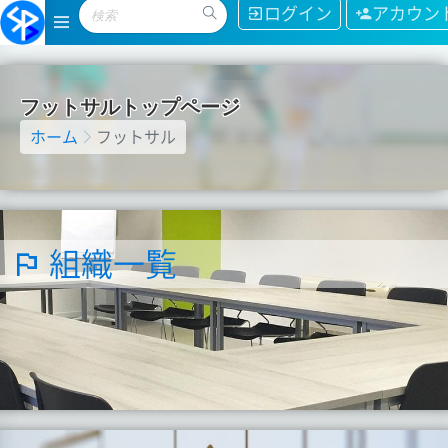
ログイン
アカウン
フ
ッ
ト
サ
ル
ト
ッ
プ
ペ
ー
ジ
ホーム
フットサル
組織一覧