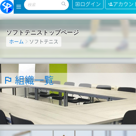
ログイン
アカウン
ソ
フ
ト
テ
ニ
ス
ト
ッ
プ
ペ
ー
ジ
ホーム
ソフトテニス
組織一覧