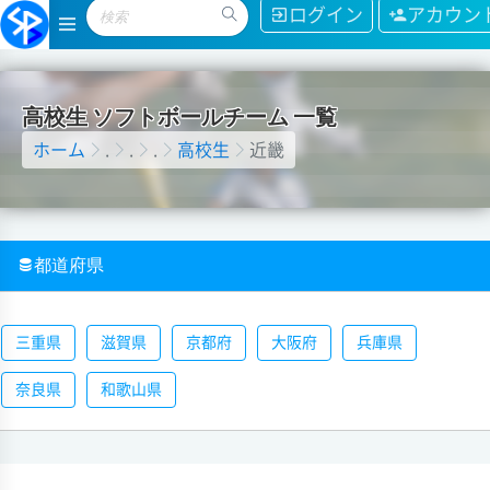
ログイン
アカウン
高
校
生
ソ
フ
ト
ボ
ー
ル
チ
ー
ム
一
覧
ホーム
.
.
.
高校生
近畿
都道府県
三重県
滋賀県
京都府
大阪府
兵庫県
奈良県
和歌山県