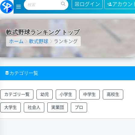
ログイン
アカウン
軟
式
野
球
ラ
ン
キ
ン
グ
ト
ッ
プ
ホーム
軟式野球
ランキング
カテゴリ一覧
カテゴリ一覧
幼児
小学生
中学生
高校生
大学生
社会人
実業団
プロ