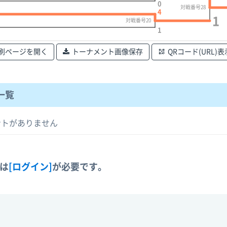
0
対戦番号28
4
1
対戦番号20
1
刷ページを開く
トーナメント画像保存
QRコード(URL)表
一覧
ントがありません
には
[ログイン]
が必要です。