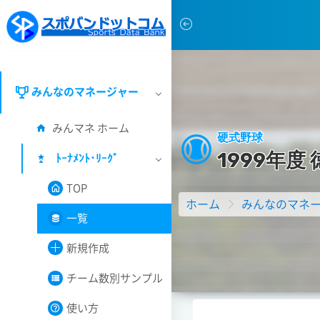
みんなのマネージャー
みんマネ ホーム
硬式野球
1
9
9
9
年
度
ﾄｰﾅﾒﾝﾄ･ﾘｰｸﾞ
TOP
ホーム
みんなのマネ
一覧
新規作成
チーム数別サンプル
使い方