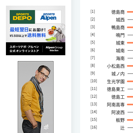
[1]
徳島商
[2]
城西
[3]
鴨島商
[4]
鳴門
[5]
城東
[6]
城南
[7]
海南
[8]
小松島西
[9]
城ノ内
[10]
生光学園
[11]
徳島東工
[12]
徳島工
[13]
阿南高専
[14]
阿波西
[15]
板野
[16]
辻