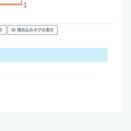
1
示
埋め込みタグの表示