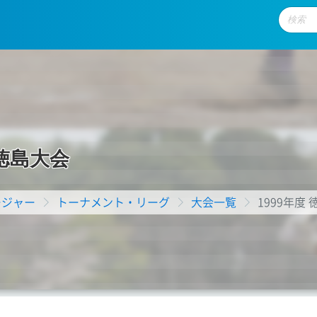
徳
島
大
会
ージャー
トーナメント・リーグ
大会一覧
1999年度