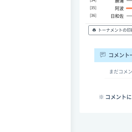
[34]
勝浦
[35]
阿波
[36]
日和佐
トーナメントの印
コメント
まだコメ
※ コメント