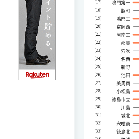
[17]
鳴門第一
[18]
脇町
[19]
鳴門工
[20]
富岡西
[21]
阿南工
[22]
那賀
[23]
穴吹
[24]
名西
[25]
新野
[26]
池田
[27]
美馬商
[28]
小松島
[29]
徳島市立
[30]
川島
[31]
城北
[32]
宍喰商
[33]
徳島北