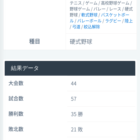
テニス / ゲーム / 高校野球ゲーム /
野球ゲーム / バレー / レース / 硬式
野球 /
軟式野球
/
バスケットボー
ル
/
バレーボール
/
ラグビー
/
陸上
/
弓道
/
絞込解除
種目
硬式野球
結果データ
大会数
44
試合数
57
勝利数
35 勝
敗北数
21 敗