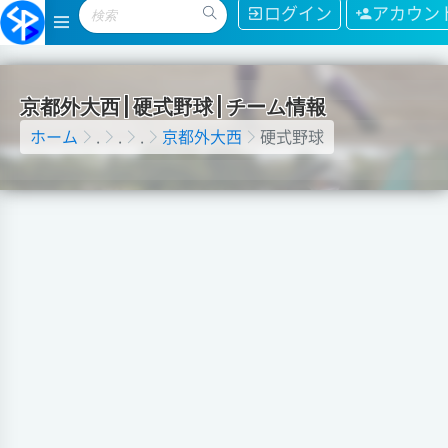
ログイン
アカウン
京
都
外
大
西
|
硬
式
野
球
|
チ
ー
ム
情
報
ホーム
.
.
.
京都外大西
硬式野球