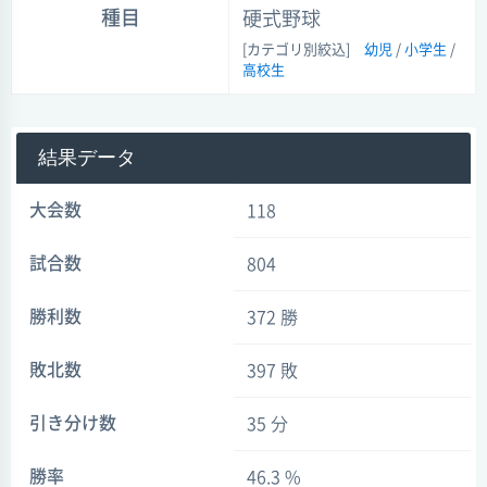
種目
硬式野球
[カテゴリ別絞込]
幼児
/
小学生
/
高校生
結果データ
大会数
118
試合数
804
勝利数
372 勝
敗北数
397 敗
引き分け数
35 分
勝率
46.3 %