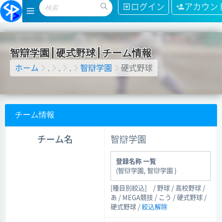
ログイン
アカウン
智
辯
学
園
|
硬
式
野
球
|
チ
ー
ム
情
報
ホーム
.
.
.
智辯学園
硬式野球
チーム情報
チーム名
智辯学園
登録名称 一覧
(智辯学園, 智辯学園 )
[種目別絞込]
/ 野球 / 高校野球 /
あ / MEGA競技 / こう / 硬式野球 /
硬式野球
/
絞込解除