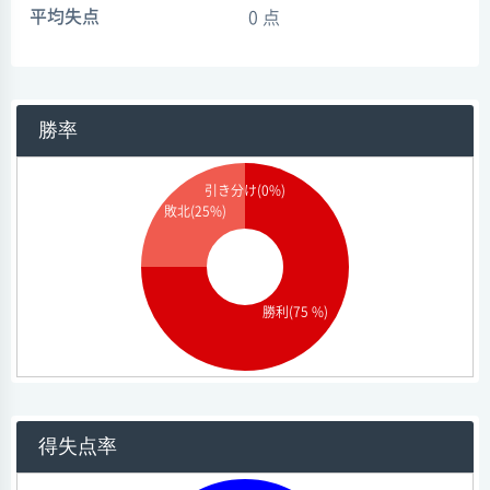
平均失点
0 点
勝率
引き分け(0%)
敗北(25%)
勝利(75 %)
得失点率