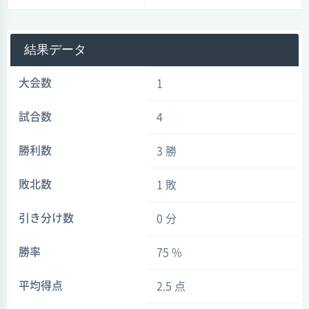
結果データ
大会数
1
試合数
4
勝利数
3 勝
敗北数
1 敗
引き分け数
0 分
勝率
75 %
平均得点
2.5 点