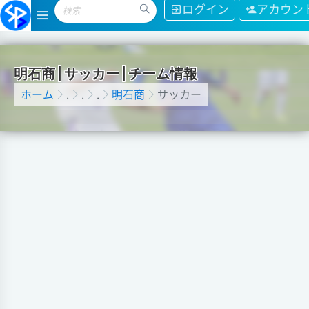
ログイン
アカウン
明
石
商
|
サ
ッ
カ
ー
|
チ
ー
ム
情
報
ホーム
.
.
.
明石商
サッカー