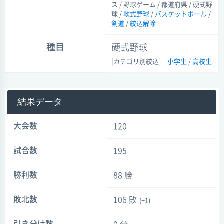
ス / 野球ゲーム / 都道府県 / 硬式野
球 /
軟式野球
/
バスケットボール
/
剣道
/
絞込解除
種目
硬式野球
[カテゴリ別絞込]
小学生
/
高校生
結果データ
大会数
120
試合数
195
勝利数
88 勝
敗北数
106 敗
(+1)