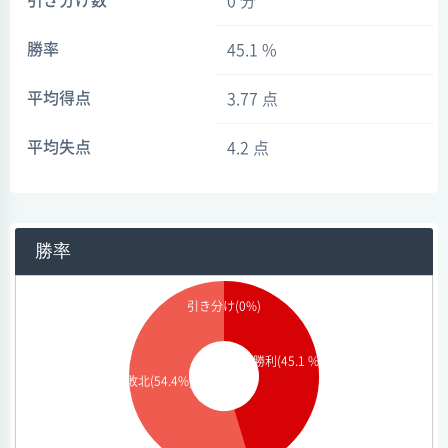
引き分け数
0 分
勝率
45.1 %
平均得点
3.77 点
平均失点
4.2 点
勝率
引き分け(0%)
勝利(45.1 %)
敗北(54.4%)