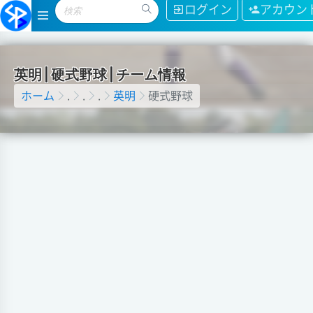
ログイン
アカウン
英
明
|
硬
式
野
球
|
チ
ー
ム
情
報
ホーム
.
.
.
英明
硬式野球