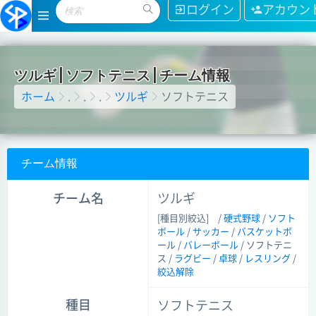
ログイン
アカウン
ツ
ル
ギ
|
ソ
フ
ト
テ
ニ
ス
|
チ
ー
ム
情
報
ホーム
.
.
.
ツルギ
ソフトテニス
チーム情報
チーム名
ツルギ
[種目別絞込]
/
硬式野球
/
ソフト
ボール
/
サッカー
/
バスケットボ
ール
/
バレーボール
/ ソフトテニ
ス /
ラグビー
/
卓球
/
レスリング
/
絞込解除
種目
ソフトテニス