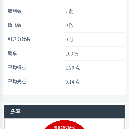
勝利数
7 勝
敗北数
0 敗
引き分け数
0 分
勝率
100 %
平均得点
2.29 点
平均失点
0.14 点
勝率
引き分け(0%)
敗北(0%)