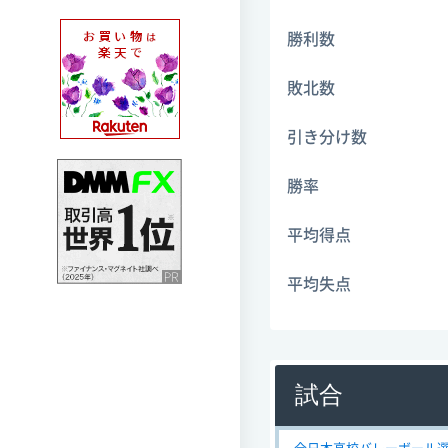
勝利数
敗北数
引き分け数
勝率
平均得点
平均失点
試合