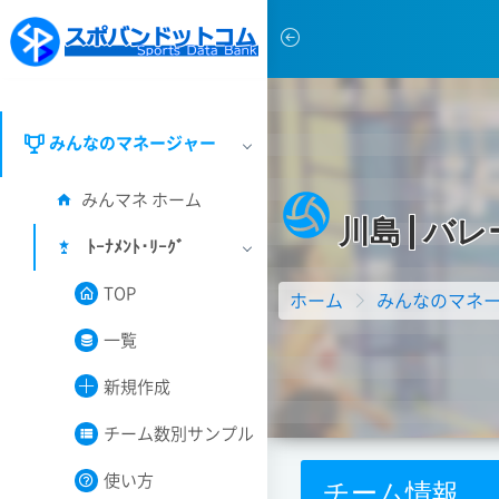
みんなのマネージャー
みんマネ ホーム
川
島
|
バ
レ
ﾄｰﾅﾒﾝﾄ･ﾘｰｸﾞ
TOP
ホーム
みんなのマネ
一覧
新規作成
チーム数別サンプル
使い方
チーム情報