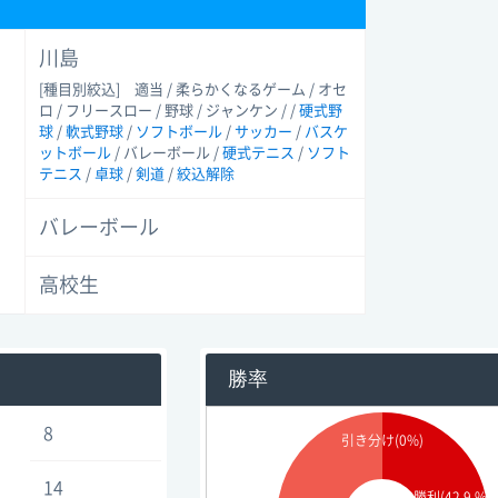
川島
[種目別絞込]
適当 / 柔らかくなるゲーム / オセ
ロ / フリースロー / 野球 / ジャンケン / /
硬式野
球
/
軟式野球
/
ソフトボール
/
サッカー
/
バスケ
ットボール
/ バレーボール /
硬式テニス
/
ソフト
テニス
/
卓球
/
剣道
/
絞込解除
バレーボール
高校生
勝率
8
引き分け(0%)
14
勝利(42.9 %)