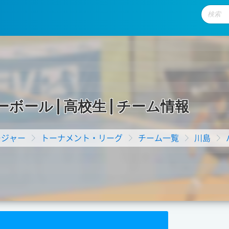
ー
ボ
ー
ル
|
高
校
生
|
チ
ー
ム
情
報
ージャー
トーナメント・リーグ
チーム一覧
川島