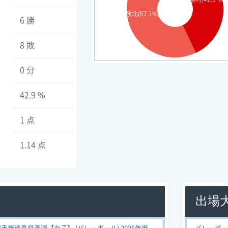
敗北(57.1%)
6 勝
8 敗
0 分
42.9 %
1 点
1.14 点
出場