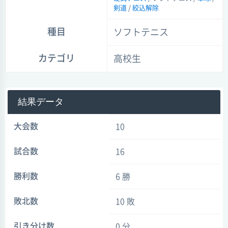
剣道
/
絞込解除
種目
ソフトテニス
カテゴリ
高校生
結果データ
大会数
10
試合数
16
勝利数
6 勝
敗北数
10 敗
引き分け数
0 分