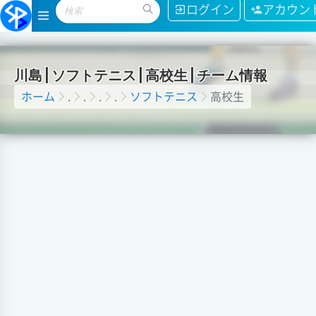
ログイン
アカウン
川
島
|
ソ
フ
ト
テ
ニ
ス
|
高
校
生
|
チ
ー
ム
情
報
ホーム
.
.
.
.
ソフトテニス
高校生