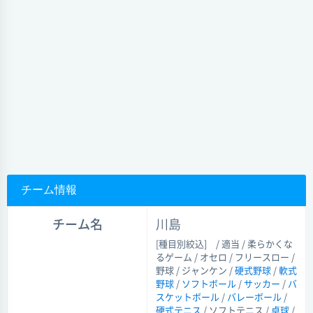
チーム情報
チーム名
川島
[種目別絞込]
/ 適当 / 柔らかくな
るゲーム / オセロ / フリースロー /
野球 / ジャンケン /
硬式野球
/
軟式
野球
/
ソフトボール
/
サッカー
/
バ
スケットボール
/
バレーボール
/
硬式テニス
/ ソフトテニス /
卓球
/