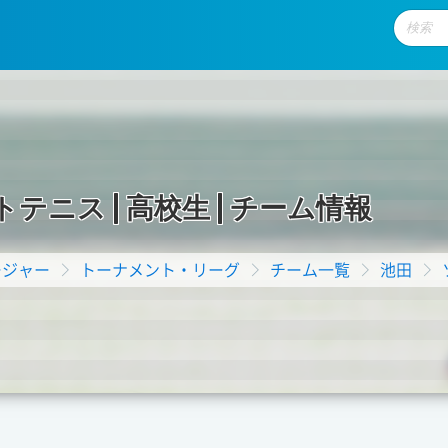
ト
テ
ニ
ス
|
高
校
生
|
チ
ー
ム
情
報
ージャー
トーナメント・リーグ
チーム一覧
池田