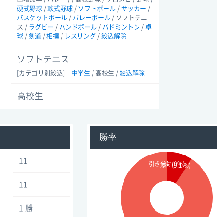
硬式野球
/
軟式野球
/
ソフトボール
/
サッカー
/
バスケットボール
/
バレーボール
/ ソフトテニ
ス /
ラグビー
/
ハンドボール
/
バドミントン
/
卓
球
/
剣道
/
相撲
/
レスリング
/
絞込解除
ソフトテニス
[カテゴリ別絞込]
中学生
/ 高校生
/
絞込解除
高校生
勝率
11
引き分け(0%)
勝利(9.1 %)
11
1 勝