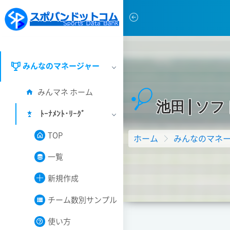
みんなのマネージャー
みんマネ ホーム
池
田
|
ソ
フ
ﾄｰﾅﾒﾝﾄ･ﾘｰｸﾞ
TOP
ホーム
みんなのマネ
一覧
新規作成
チーム数別サンプル
使い方