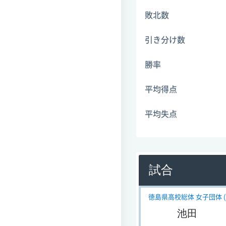
敗北数
引き分け数
勝率
平均得点
平均失点
試合
徳島県高校総体 女子団体 (ソ
池田