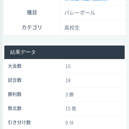
種目
バレーボール
カテゴリ
高校生
結果データ
大会数
15
試合数
18
勝利数
3 勝
敗北数
15 敗
引き分け数
0 分