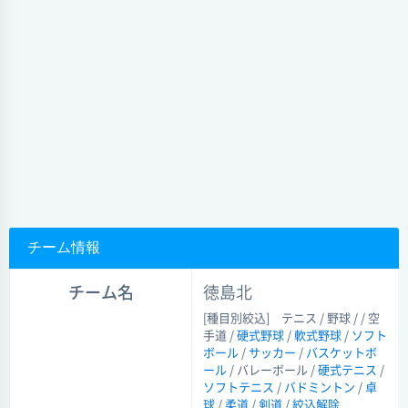
チーム情報
チーム名
徳島北
[種目別絞込]
テニス / 野球 / / 空
手道 /
硬式野球
/
軟式野球
/
ソフト
ボール
/
サッカー
/
バスケットボ
ール
/ バレーボール /
硬式テニス
/
ソフトテニス
/
バドミントン
/
卓
球
/
柔道
/
剣道
/
絞込解除