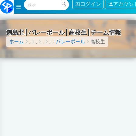
ログイン
アカウン
徳
島
北
|
バ
レ
ー
ボ
ー
ル
|
高
校
生
|
チ
ー
ム
情
報
ホーム
.
.
.
.
バレーボール
高校生